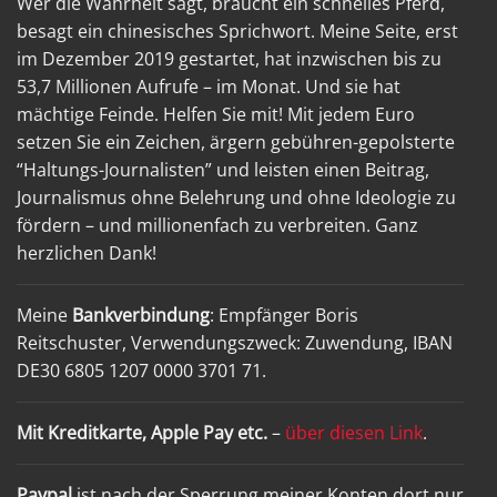
Wer die Wahrheit sagt, braucht ein schnelles Pferd,
besagt ein chinesisches Sprichwort. Meine Seite, erst
im Dezember 2019 gestartet, hat inzwischen bis zu
53,7 Millionen Aufrufe – im Monat. Und sie hat
mächtige Feinde. Helfen Sie mit! Mit jedem Euro
setzen Sie ein Zeichen, ärgern gebühren-gepolsterte
“Haltungs-Journalisten” und leisten einen Beitrag,
Journalismus ohne Belehrung und ohne Ideologie zu
fördern – und millionenfach zu verbreiten. Ganz
herzlichen Dank!
Meine
Bankverbindung
: Empfänger Boris
Reitschuster, Verwendungszweck: Zuwendung, IBAN
DE30 6805 1207 0000 3701 71.
Mit Kreditkarte, Apple Pay etc.
–
über diesen Link
.
Paypal
ist nach der Sperrung meiner Konten dort nur