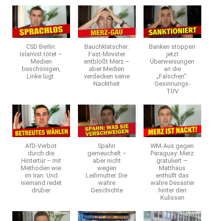
CSD Berlin:
Bauchklatscher:
Banken stoppen
Islamist tötet –
Fast-Minister
jetzt
Medien
entblößt Merz –
Überweisungen
beschönigen,
aber Medien
an die
Linke lügt.
verdecken seine
„Falschen":
Nacktheit
Gesinnungs-
TÜV
AfD-Verbot
Spahn
WM-Aus gegen
durch die
gemeuchelt –
Paraguay: Merz
Hintertür – mit
aber nicht
gratuliert —
Methoden wie
wegen
Matthäus
im Iran. Und
Leihmutter. Die
enthüllt das
niemand redet
wahre
wahre Desaster
drüber
Geschichte
hinter den
Kulissen