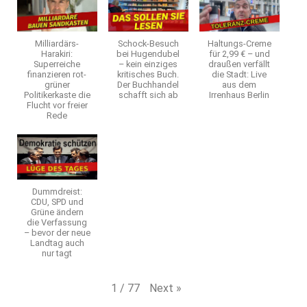
Milliardärs-
Schock-Besuch
Haltungs-Creme
Harakiri:
bei Hugendubel
für 2,99 € – und
Superreiche
– kein einziges
draußen verfällt
finanzieren rot-
kritisches Buch.
die Stadt: Live
grüner
Der Buchhandel
aus dem
Politikerkaste die
schafft sich ab
Irrenhaus Berlin
Flucht vor freier
Rede
Dummdreist:
CDU, SPD und
Grüne ändern
die Verfassung
– bevor der neue
Landtag auch
nur tagt
Next
»
1
/
77