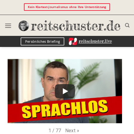
Kein Klartext-Journalismus ohne Ihre Unterstützung
Persönliches Briefing
Next
»
1
/
77