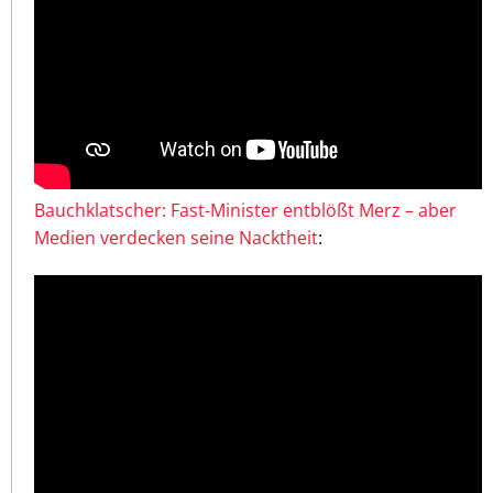
Bauchklatscher: Fast-Minister entblößt Merz – aber
Medien verdecken seine Nacktheit
: