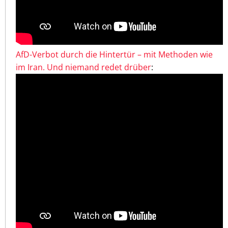
AfD-Verbot durch die Hintertür – mit Methoden wie
im Iran. Und niemand redet drüber
: