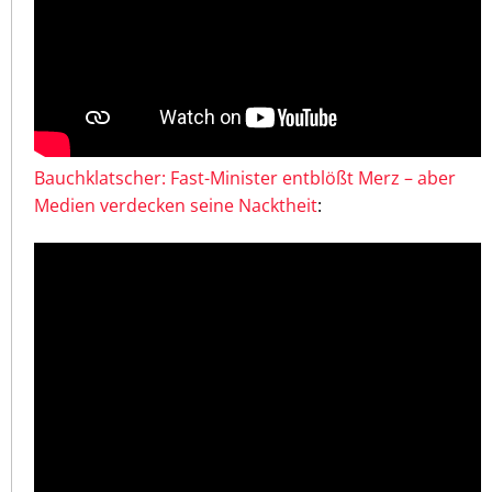
Bauchklatscher: Fast-Minister entblößt Merz – aber
Medien verdecken seine Nacktheit
: