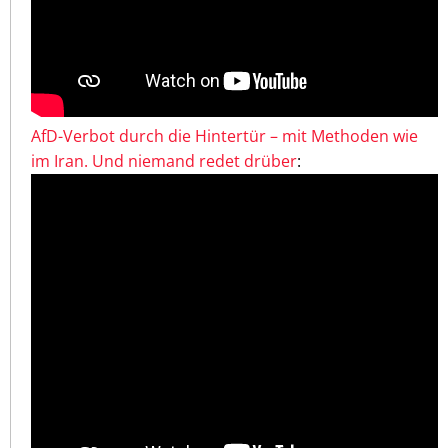
AfD-Verbot durch die Hintertür – mit Methoden wie
im Iran. Und niemand redet drüber
: