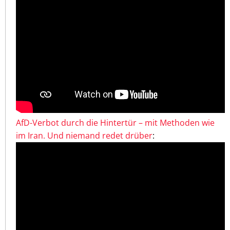
AfD-Verbot durch die Hintertür – mit Methoden wie
im Iran. Und niemand redet drüber
: