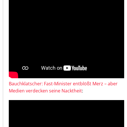
Bauchklatscher: Fast-Minister entblößt Merz – aber
Medien verdecken seine Nacktheit
: