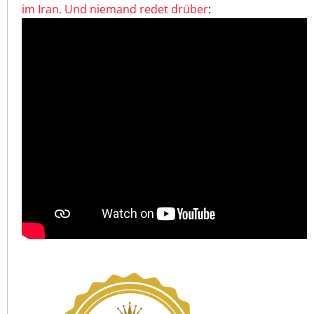
im Iran. Und niemand redet drüber
: