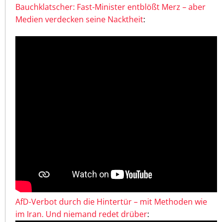
Bauchklatscher: Fast-Minister entblößt Merz – aber
Medien verdecken seine Nacktheit
:
AfD-Verbot durch die Hintertür – mit Methoden wie
im Iran. Und niemand redet drüber
: