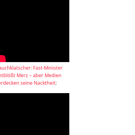
auchklatscher: Fast-Minister
ntblößt Merz – aber Medien
erdecken seine Nacktheit
: