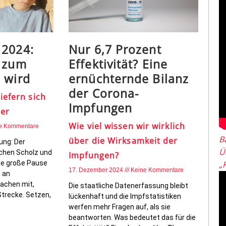
 2024:
Nur 6,7 Prozent
k zum
Effektivität? Eine
 wird
ernüchternde Bilanz
der Corona-
iefern sich
Impfungen
ter
Wie viel wissen wir wirklich
e Kommentare
B
über die Wirksamkeit der
ung: Der
Ü
chen Scholz und
Impfungen?
die große Pause
„
17. Dezember 2024
Keine Kommentare
s an
achen mit,
Die staatliche Datenerfassung bleibt
 Strecke. Setzen,
lückenhaft und die Impfstatistiken
werfen mehr Fragen auf, als sie
beantworten. Was bedeutet das für die