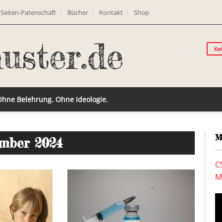
Seiten-Patenschaft
Bücher
Kontakt
Shop
Ke
 Ohne Belehrung. Ohne Ideologie.
M
ember 2024
C
M