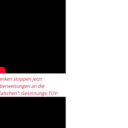
anken stoppen jetzt
berweisungen an die
Falschen“: Gesinnungs-TÜV: