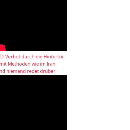
fD-Verbot durch die Hintertür
 mit Methoden wie im Iran.
nd niemand redet drüber
: