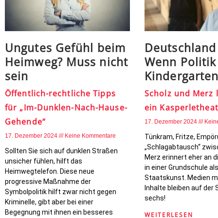
Ungutes Gefühl beim
Deutschland
Heimweg? Muss nicht
Wenn Politi
sein
Kindergarten
Öffentlich-rechtliche Tipps
Scholz und Merz l
für „Im-Dunklen-Nach-Hause-
ein Kasperlethea
Gehende“
17. Dezember 2024
Kein
17. Dezember 2024
Keine Kommentare
Tünkram, Fritze, Empör
„Schlagabtausch“ zwis
Sollten Sie sich auf dunklen Straßen
Merz erinnert eher an 
unsicher fühlen, hilft das
in einer Grundschule al
Heimwegtelefon. Diese neue
Staatskunst. Medien m
progressive Maßnahme der
Inhalte bleiben auf der
Symbolpolitik hilft zwar nicht gegen
sechs!
Kriminelle, gibt aber bei einer
Begegnung mit ihnen ein besseres
WEITERLESEN