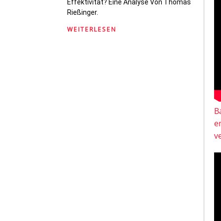
Effektivität? Eine Analyse Von Thomas
Rießinger.
WEITERLESEN
B
e
v