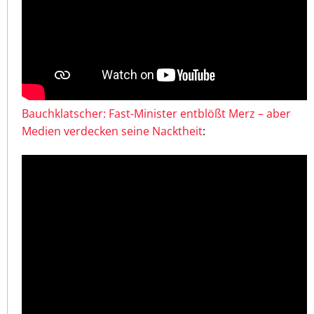
Bauchklatscher: Fast-Minister entblößt Merz – aber
Medien verdecken seine Nacktheit
: