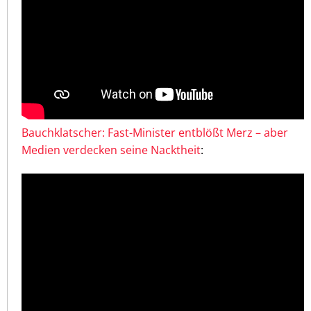
Bauchklatscher: Fast-Minister entblößt Merz – aber
Medien verdecken seine Nacktheit
: