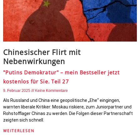
Chinesischer Flirt mit
Nebenwirkungen
"Putins Demokratur" – mein Bestseller jetzt
kostenlos für Sie. Teil 27
9. Februar 2025
Keine Kommentare
Als Russland und China eine geopolitische „Ehe“ eingingen,
warnten liberale Kritiker: Moskau riskiere, zum Juniorpartner und
Rohstofflager Chinas zu werden. Die Folgen dieser Partnerschaft
zeigten sich schnell.
WEITERLESEN