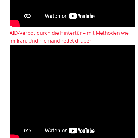
AfD-Verbot durch die Hintertür – mit Methoden wie
im Iran. Und niemand redet drüber
: