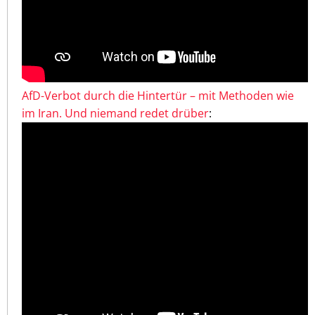
AfD-Verbot durch die Hintertür – mit Methoden wie
im Iran. Und niemand redet drüber
: