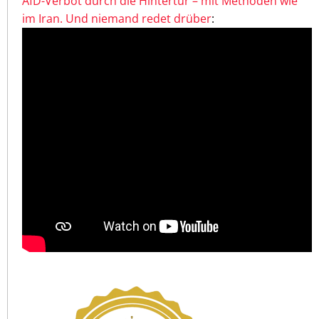
AfD-Verbot durch die Hintertür – mit Methoden wie
im Iran. Und niemand redet drüber
: