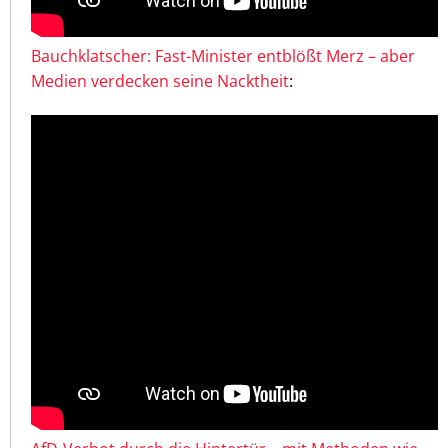
Bauchklatscher: Fast-Minister entblößt Merz – aber
Medien verdecken seine Nacktheit
: