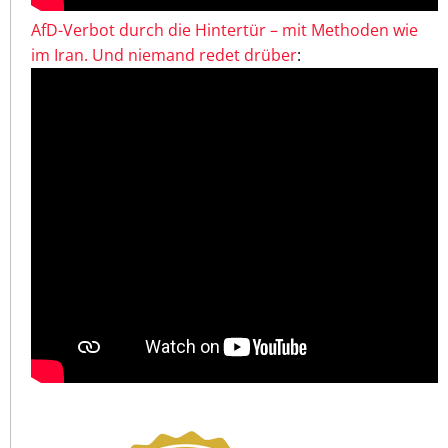
AfD-Verbot durch die Hintertür – mit Methoden wie
im Iran. Und niemand redet drüber
: