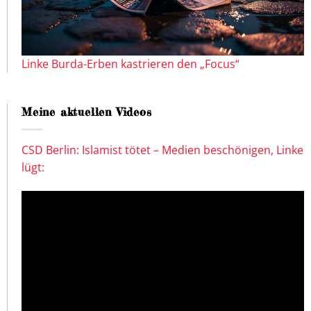
Linke Burda-Erben kastrieren den „Focus“
Meine aktuellen Videos
CSD Berlin: Islamist tötet – Medien beschönigen, Linke
lügt: