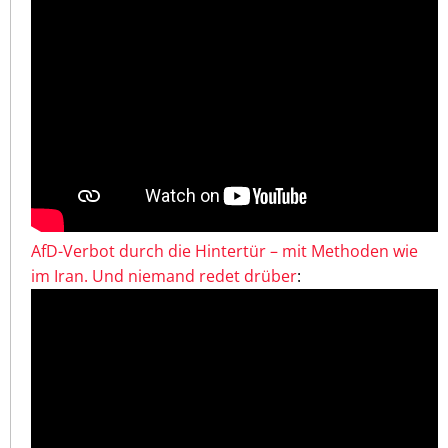
AfD-Verbot durch die Hintertür – mit Methoden wie
im Iran. Und niemand redet drüber
: