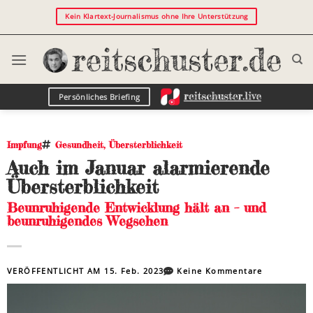
Kein Klartext-Journalismus ohne Ihre Unterstützung
Persönliches Briefing
Impfung
Gesundheit
,
Übersterblichkeit
Auch im Januar alarmierende
Übersterblichkeit
Beunruhigende Entwicklung hält an – und
beunruhigendes Wegsehen
VERÖFFENTLICHT AM
15. Feb. 2023
Keine Kommentare