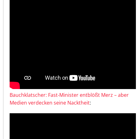
Bauchklatscher: Fast-Minister entblößt Merz – aber
Medien verdecken seine Nacktheit
: