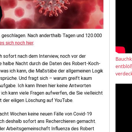
n geschlagen. Nach anderthalb Tagen und 120.000
s sich noch hier
.
h sofort nach dem Interview, noch vor der
Bauchkl
 die halbe Nacht durch die Daten des Robert-Koch-
entblö
s, was ich kann, die Maßstäbe der allgemeinen Logik
verdeck
sprüche. Und fragt sich – warum greift kaum
Aufgabe. Ich kann Ihnen hier keine Antworten
ich kann viele Fragen aufwerfen, die Sie vielleicht
t der eiligen Löschung auf YouTube.
s acht Wochen keine neuen Fälle von Covid-19
ich deshalb sofort ans Recherchieren gemacht.
e der Arbeitsgemeinschaft Influenza des Robert