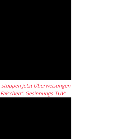
 stoppen jetzt Überweisungen
„Falschen“: Gesinnungs-TÜV: