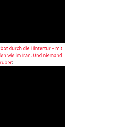
bot durch die Hintertür – mit
en wie im Iran. Und niemand
drüber
: