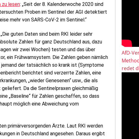
h zu lesen
: „Seit der 8. Kalenderwoche 2020 sind
tersuchten Proben im Sentinel der AGI detektiert
eise mehr von SARS-CoV-2 im Sentinel.“
Die guten Daten sind beim RKI leider sehr
absolute Zahlen für ganz Deutschland aus, dazu
agen wir zwei Wochen) testen und das über
AfD-Ver
ator, ein Frühwarnsystem. Die Zahlen geben nämlich
Method
so jemand der tatsächlich so krank ist (Symptome
redet 
enbericht berichtet sind verzerrte Zahlen, eine
rankungen, „wieder Genesenen“ usw., die als
 geliefert. Da die Sentinelpraxen gleichmäßig
eine „Baseline“ für Zahlen geschaffen, so dass
berhaupt möglich eine Abweichung vom
mten primärversorgenden Ärzte. Laut RKI werden
nkungen in Deutschland angesehen. Daraus ergibt