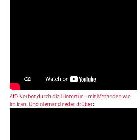
AfD-Verbot durch die Hintertür – mit Methoden wie
im Iran. Und niemand redet drüber
: