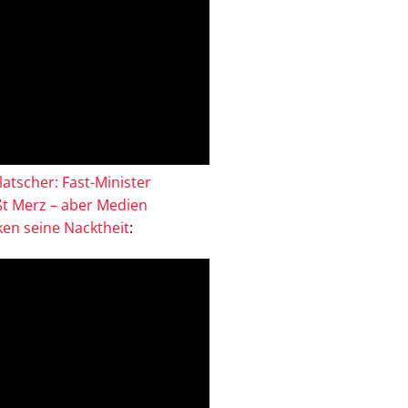
atscher: Fast-Minister
ßt Merz – aber Medien
en seine Nacktheit
: