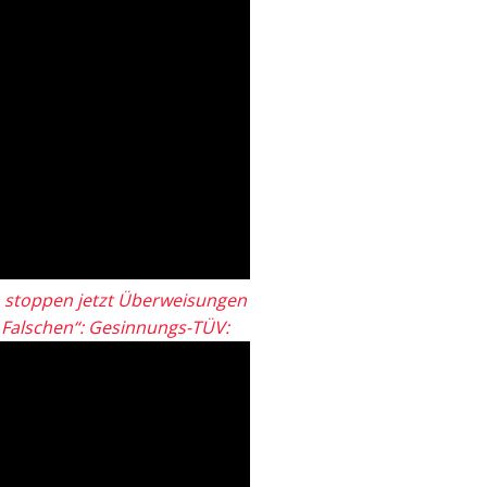
 stoppen jetzt Überweisungen
„Falschen“: Gesinnungs-TÜV: