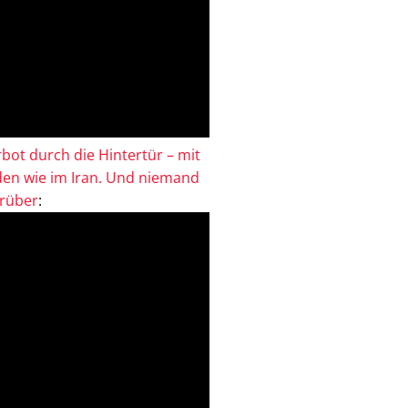
bot durch die Hintertür – mit
en wie im Iran. Und niemand
drüber
: