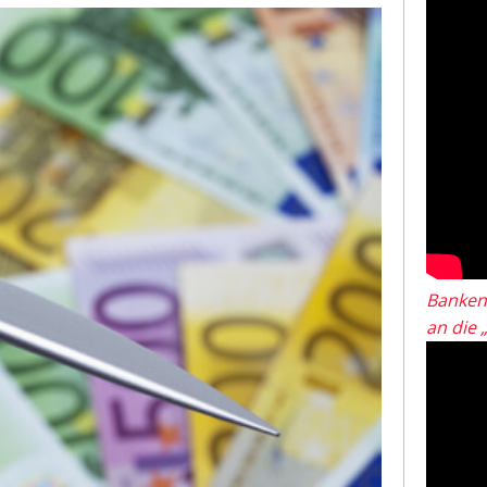
Banken
an die 