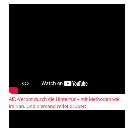
AfD-Verbot durch die Hintertür – mit Methoden wie
im Iran. Und niemand redet drüber
: