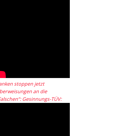
anken stoppen jetzt
berweisungen an die
Falschen“: Gesinnungs-TÜV: