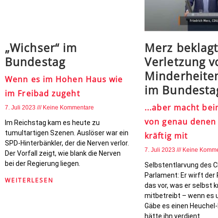
„Wichser“ im
Merz beklag
Bundestag
Verletzung v
Minderheite
Wenn es im Hohen Haus wie
im Bundest
im Freibad zugeht
...aber macht bei
7. Juli 2023
Keine Kommentare
von genau denen 
Im Reichstag kam es heute zu
tumultartigen Szenen. Auslöser war ein
kräftig mit
SPD-Hinterbänkler, der die Nerven verlor.
7. Juli 2023
Keine Komme
Der Vorfall zeigt, wie blank die Nerven
bei der Regierung liegen.
Selbstentlarvung des 
Parlament: Er wirft de
WEITERLESEN
das vor, was er selbst k
mitbetreibt – wenn es 
Gäbe es einen Heuchel-
hätte ihn verdient.