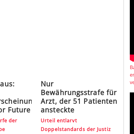
B
e
 aus:
Nur
v
Bewährungsstrafe für
rscheinungen
Arzt, der 51 Patienten
or Future
ansteckte
rfe der
Urteil entlarvt
pe
Doppelstandards der Justiz