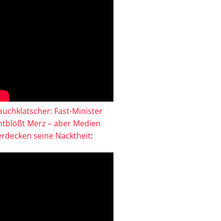
auchklatscher: Fast-Minister
ntblößt Merz – aber Medien
erdecken seine Nacktheit
: