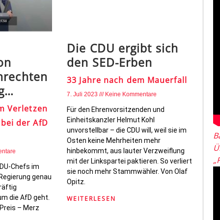
t
Die CDU ergibt sich
on
den SED-Erben
nrechten
33 Jahre nach dem Mauerfall
ag…
7. Juli 2023
Keine Kommentare
m Verletzen
Für den Ehrenvorsitzenden und
Einheitskanzler Helmut Kohl
bei der AfD
unvorstellbar – die CDU will, weil sie im
B
Osten keine Mehrheiten mehr
Ü
hinbekommt, aus lauter Verzweiflung
ntare
„
mit der Linkspartei paktieren. So verliert
CDU-Chefs im
sie noch mehr Stammwähler. Von Olaf
r Regierung genau
Opitz.
räftig
um die AfD geht.
WEITERLESEN
Preis – Merz