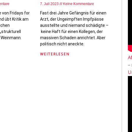
ntare
7. Juli 2023
Keine Kommentare
von Fridays for
Fast drei Jahre Gefängnis für einen
nd übt Kritik am
Arzt, der Ungeimpften Impfpässe
schen
ausstellte und niemand schädigte –
„strukturell
keine Haft für einen Kollegen, der
el Weinmann.
massiven Schaden anrichtet. Aber
politisch nicht aneckte.
WEITERLESEN
A
–
U