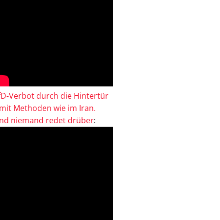
fD-Verbot durch die Hintertür
 mit Methoden wie im Iran.
nd niemand redet drüber
: