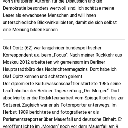
von streitbaren Autoren für die Diskussion und die
Demokratie besonders wertvoll sind. Ich schätze meine
Leser als erwachsene Menschen und will ihnen
unterschiedliche Blickwinkel bieten, damit sie sich selbst
eine Meinung bilden können.
Olaf Opitz (62) war langjähriger bundespolitischer
Korrespondent u.a. beim „Focus“. Nach meiner Rückkehr aus
Moskau 2012 arbeiteten wir gemeinsam im Berliner
Hauptstadtbüro des Nachrichtenmagazins. Dort habe ich
Olaf Opitz kennen und schätzen gelernt.
Der diplomierte Kulturwissenschaftler startete 1985 seine
Laufbahn bei der Berliner Tageszeitung „Der Morgen“. Dort
absolvierte er die Redakteursarbeit vom Spiegeltisch bis zur
Setzerei. Zugleich war er als Fotoreporter unterwegs. Im
Herbst 1989 berichtete und fotografierte er als
Parlamentsreporter über Mauerfall und deutsche Einheit. Er
veröffentlichte im „Morgen“ noch vor dem Mauerfall am 9.