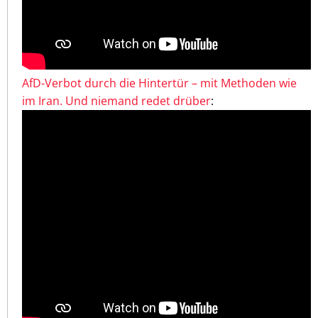
AfD-Verbot durch die Hintertür – mit Methoden wie
im Iran. Und niemand redet drüber
: