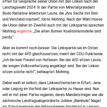
offen für Gespräche seiner Union mit den Linken nach der
Landtagswahl 2024. In der Partei von Ministerpräsident
Bodo Ramelow arbeiteten Leute, die „ihre Sache mit Sinn
und Verstand machen“, lobte Mohring. Nach der Wahl müsse
die Union daher im Zweifel auch mit der Linkspartei sprechen.
Mohring
ergänzte
: „Die alten Bonner Koalitionsmodelle sind
perdu.“
Aber es kommt noch besser: Die Linkspartei sei im Osten
nicht mit der AfD gleichzusetzen, meint der CDU-Funktionär.
„Ich bin kein Freund von Hufeisen. Bei der AfD sitzen Leute,
die wegen Volksverhetzung angeklagt sind. Bei der Linken
sitzen solche nicht“, behauptet Mohring.
Dabei weiß er selbst, dass Linksextremisten in Erfurt, Jena
oder Leipzig im Vorfeld der Linkspartei zu Hause sind. Nun
will er mit einer Partei regieren, deren Mandatsträger wie die
sächsische Landtagsabgeordnete Juliane „Bambule“ Nagel
als Schutzpatronin der linksextremen Hochburg in Leipzig-