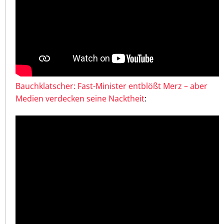
Bauchklatscher: Fast-Minister entblößt Merz – aber
Medien verdecken seine Nacktheit
: