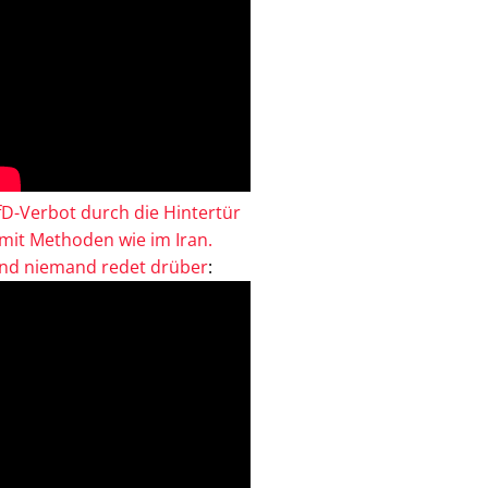
fD-Verbot durch die Hintertür
 mit Methoden wie im Iran.
nd niemand redet drüber
: