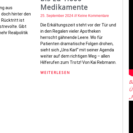
Medikamente
ang aus
 doch hinter den
25. September 2024
Keine Kommentare
 Rücktritt ist
Die Erkältungszeit steht vor der Tür und
strevolte. Gibt
in den Regalen vieler Apotheken
ehr Realpolitik
herrscht gähnende Leere. Wo für
Patienten dramatische Folgen drohen,
sieht sich „Uns Karl“ mit seiner Agenda
weiter auf dem richtigen Weg – allen
Hilferufen zum Trotz! Von Kai Rebmann.
WEITERLESEN
B
Ü
„