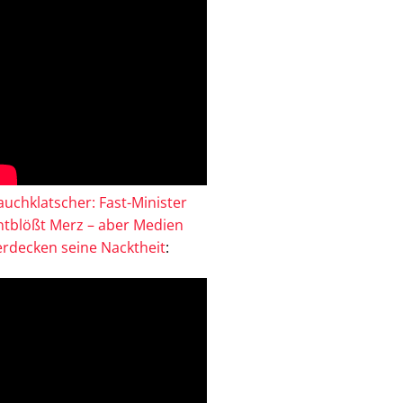
auchklatscher: Fast-Minister
ntblößt Merz – aber Medien
erdecken seine Nacktheit
: