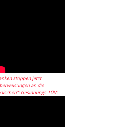
anken stoppen jetzt
berweisungen an die
Falschen“: Gesinnungs-TÜV: