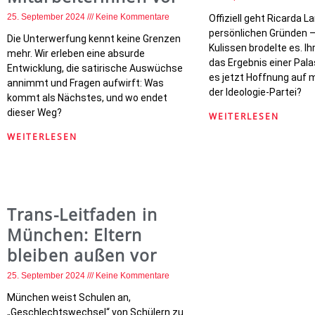
25. September 2024
Keine Kommentare
Offiziell geht Ricarda L
persönlichen Gründen –
Die Unterwerfung kennt keine Grenzen
Kulissen brodelte es. Ihr
mehr. Wir erleben eine absurde
das Ergebnis einer Pala
Entwicklung, die satirische Auswüchse
es jetzt Hoffnung auf m
annimmt und Fragen aufwirft: Was
der Ideologie-Partei?
kommt als Nächstes, und wo endet
dieser Weg?
WEITERLESEN
WEITERLESEN
Trans-Leitfaden in
München: Eltern
bleiben außen vor
25. September 2024
Keine Kommentare
München weist Schulen an,
„Geschlechtswechsel“ von Schülern zu