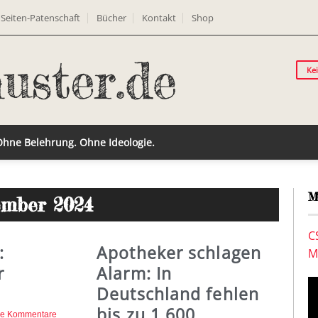
Seiten-Patenschaft
Bücher
Kontakt
Shop
Ke
 Ohne Belehrung. Ohne Ideologie.
M
ember 2024
C
:
Apotheker schlagen
M
r
Alarm: In
Deutschland fehlen
bis zu 1.600
ne Kommentare