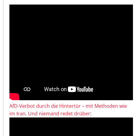
AfD-Verbot durch die Hintertür – mit Methoden wie
im Iran. Und niemand redet drüber
: