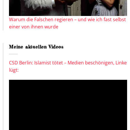
Warum die Falschen regieren – und wie ich fast selbst
einer von ihnen wurde
Meine aktuellen Videos
CSD Berlin: Islamist tötet – Medien beschönigen, Linke
lügt: