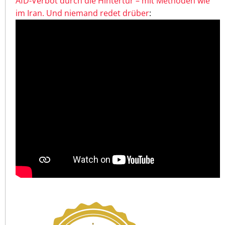
AfD-Verbot durch die Hintertür – mit Methoden wie
im Iran. Und niemand redet drüber
: