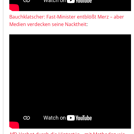
Bauchklatscher: Fast-Minister entblößt Merz – aber
Medien verdecken seine Nacktheit
: