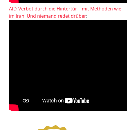
AfD-Verbot durch die Hintertür – mit Methoden wie
im Iran. Und niemand redet drüber
: