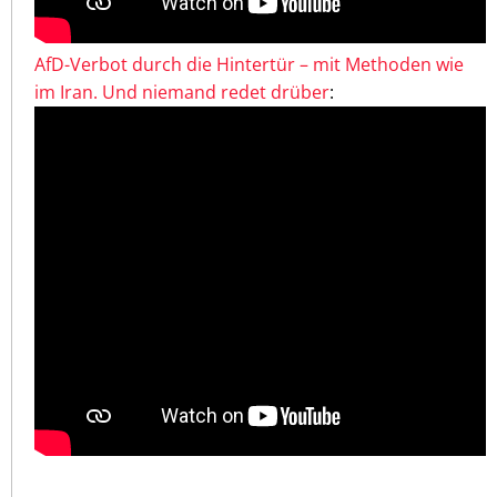
AfD-Verbot durch die Hintertür – mit Methoden wie
im Iran. Und niemand redet drüber
: