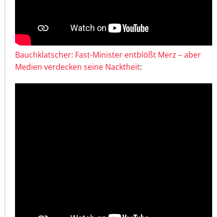
Bauchklatscher: Fast-Minister entblößt Merz – aber
Medien verdecken seine Nacktheit
: