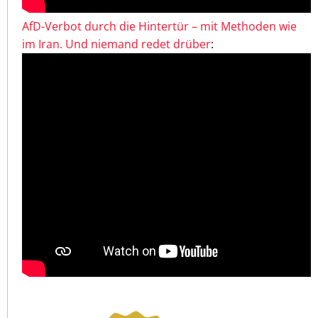
AfD-Verbot durch die Hintertür – mit Methoden wie
im Iran. Und niemand redet drüber
: