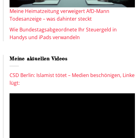
Meine Heimatzeitung verweigert AfD-Mann
Todesanzeige – was dahinter steckt
Wie Bundestagsabgeordnete Ihr Steuergeld in
Handys und iPads verwandeln
Meine aktuellen Videos
CSD Berlin: Islamist tötet – Medien beschönigen, Linke
lügt: