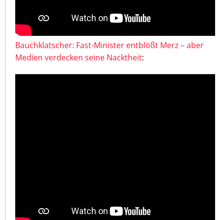
Bauchklatscher: Fast-Minister entblößt Merz – aber
Medien verdecken seine Nacktheit
: