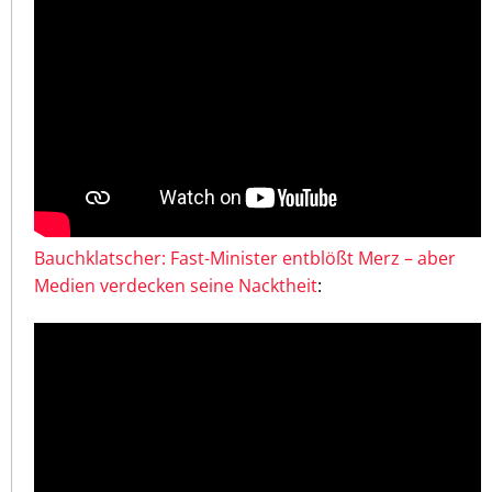
Bauchklatscher: Fast-Minister entblößt Merz – aber
Medien verdecken seine Nacktheit
: