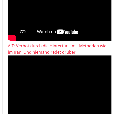
AfD-Verbot durch die Hintertür – mit Methoden wie
im Iran. Und niemand redet drüber
: