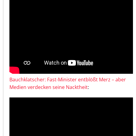
Bauchklatscher: Fast-Minister entblößt Merz – aber
Medien verdecken seine Nacktheit
: