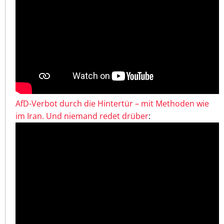
AfD-Verbot durch die Hintertür – mit Methoden wie
im Iran. Und niemand redet drüber
: