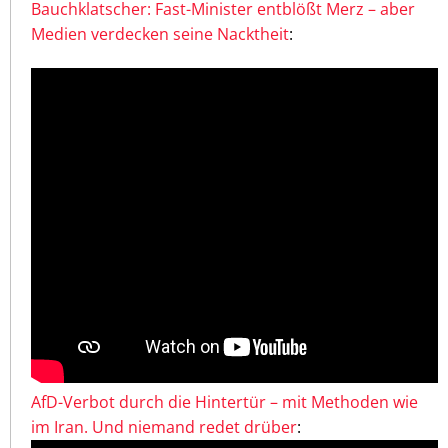
Bauchklatscher: Fast-Minister entblößt Merz – aber
Medien verdecken seine Nacktheit
:
AfD-Verbot durch die Hintertür – mit Methoden wie
im Iran. Und niemand redet drüber
: