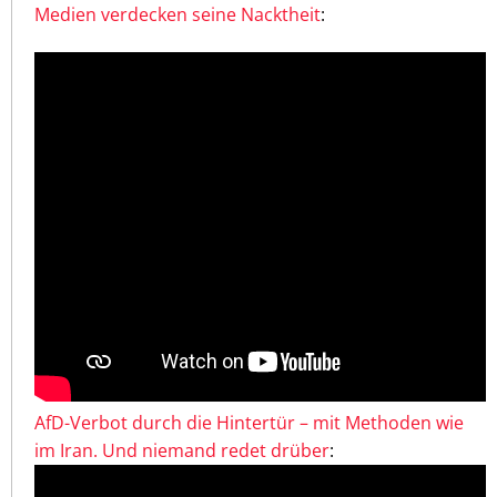
Medien verdecken seine Nacktheit
:
AfD-Verbot durch die Hintertür – mit Methoden wie
im Iran. Und niemand redet drüber
: