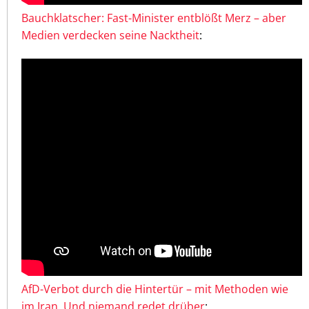
Bauchklatscher: Fast-Minister entblößt Merz – aber
Medien verdecken seine Nacktheit
:
AfD-Verbot durch die Hintertür – mit Methoden wie
im Iran. Und niemand redet drüber
: