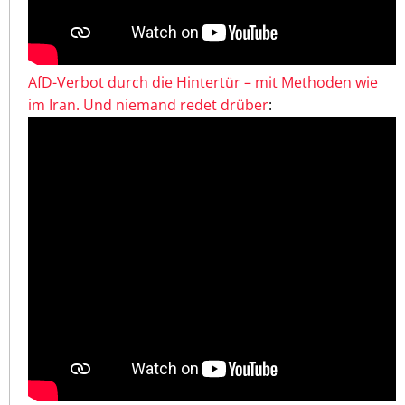
AfD-Verbot durch die Hintertür – mit Methoden wie
im Iran. Und niemand redet drüber
: