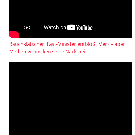
Bauchklatscher: Fast-Minister entblößt Merz – aber
Medien verdecken seine Nacktheit
: