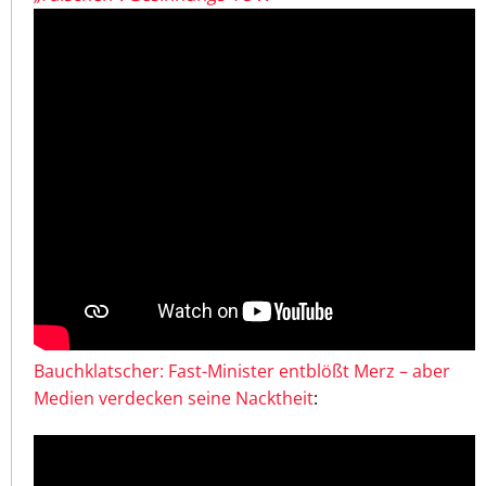
Bauchklatscher: Fast-Minister entblößt Merz – aber
Medien verdecken seine Nacktheit
: