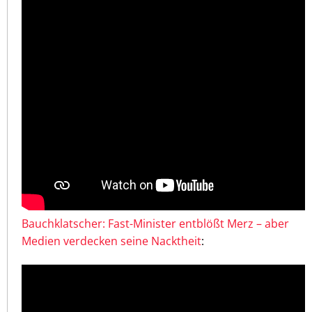
Bauchklatscher: Fast-Minister entblößt Merz – aber
Medien verdecken seine Nacktheit
: