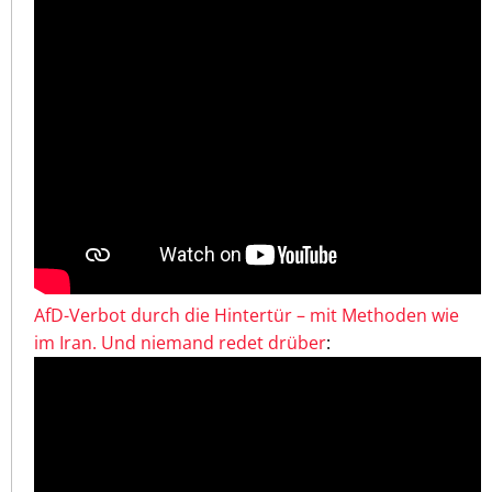
AfD-Verbot durch die Hintertür – mit Methoden wie
im Iran. Und niemand redet drüber
: