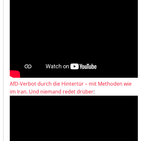
AfD-Verbot durch die Hintertür – mit Methoden wie
im Iran. Und niemand redet drüber
: