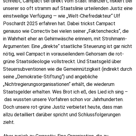
schreibt, Campact sei direkt vom Staat finanziert, riskiert bei
unserer so oft stramm auf Staatslinie urteilenden Justiz eine
einstweilige Verfügung — wie „Welt-Chefredakteur“ Ulf
Poschardt 2025 erfahren hat. Dabei trickst Campact
genauso wie Correctiv bei vielen seiner „Faktenchecks“, die
in Wahrheit eher an Gehirnwäsche erinnern, mit Strohmann-
Argumenten: Eine „direkte“ staatliche Steuerung ist gar nicht
nötig, weil Campact in vorauseilendem Gehorsam die rot-
grüne Staatsideologie vollstreckt. Und Staatsgeld über
Steuersubventionen wie die Gemeinnützigkeit (indirekt durch
seine „Demokratie-Stiftung“) und angebliche
„Nichtregierungsorganisationen“ erhält, die wiederum
Staatsgelder erhalten. Wes Brot ich eß, des Lied ich sing –
das wussten unsere Vorfahren schon vor Jahrhunderten.
Doch unsere rot-grüne Justiz verbietet heute, dass man
allzu detailliert darüber spricht und Schlussfolgerungen
zieht.