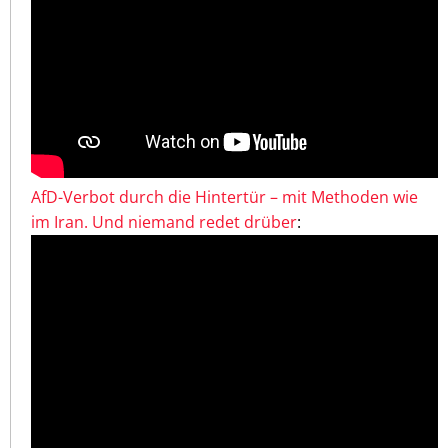
AfD-Verbot durch die Hintertür – mit Methoden wie
im Iran. Und niemand redet drüber
: