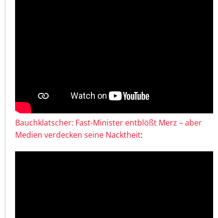
Bauchklatscher: Fast-Minister entblößt Merz – aber
Medien verdecken seine Nacktheit
: