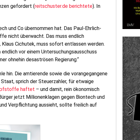
nzen gefordert (
reitschuster.de berichtete
). In
ntech und Co übernommen hat. Das Paul-Ehrlich-
offe nicht überwacht. Das muss endlich
, Klaus Cichutek, muss sofort entlassen werden.
h endlich vor einem Untersuchungsausschuss
iner ohnehin desaströsen Regierung.“
le hin. Die amtierende sowie die vorangegangene
taat, sprich der Steuerzahler, für etwaige
pfstoffe haftet
– und damit, rein ökonomisch
Bürger jetzt Millionenklagen gegen Biontech und
d Verpflichtung aussieht, sollte freilich auf