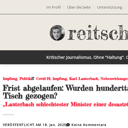
Im Profil
Über die Seite
Unterstützung
Kritischer Journalismus. Ohne "Haltung".
Impfung
,
Politik
Covid-19
,
Impfung
,
Karl Lauterbach
,
Nebenwirkunge
Frist abgelaufen: Wurden hundert
Tisch gezogen?
„Lauterbach schlechtester Minister einer desast
VERÖFFENTLICHT AM
18. Jan. 2025
Keine Kommentare