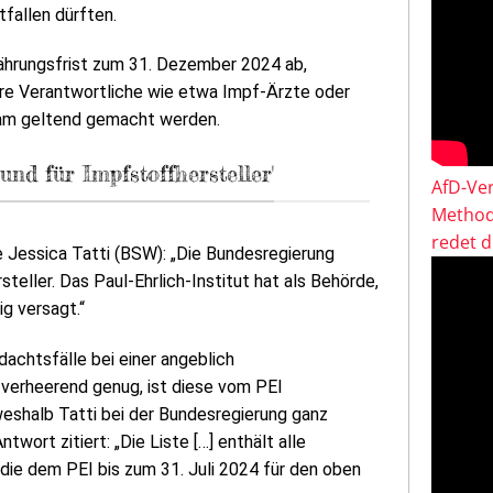
fallen dürften.
rjährungsfrist zum 31. Dezember 2024 ab,
re Verantwortliche wie etwa Impf-Ärzte oder
sam geltend gemacht werden.
nd für Impfstoffhersteller'
AfD-Ver
Method
redet 
 Jessica Tatti (BSW): „Die Bundesregierung
eller. Das Paul-Ehrlich-Institut hat als Behörde,
ig versagt.“
dachtsfälle bei einer angeblich
 verheerend genug, ist diese vom PEI
 weshalb Tatti bei der Bundesregierung ganz
twort zitiert: „Die Liste […] enthält alle
ie dem PEI bis zum 31. Juli 2024 für den oben