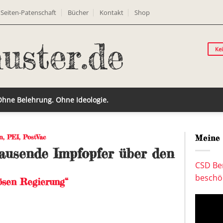
Seiten-Patenschaft
Bücher
Kontakt
Shop
Ke
 Ohne Belehrung. Ohne Ideologie.
n
,
PEI
,
PostVac
Meine 
tausende Impfopfer über den
CSD Ber
beschön
rösen Regierung“