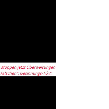
 stoppen jetzt Überweisungen
„Falschen“: Gesinnungs-TÜV: