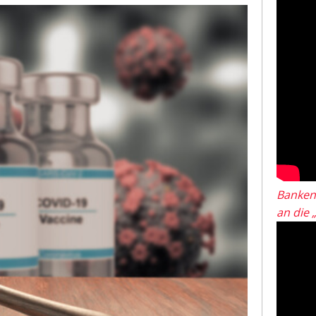
Banken
an die 