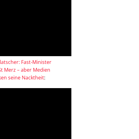
atscher: Fast-Minister
ßt Merz – aber Medien
en seine Nacktheit
: