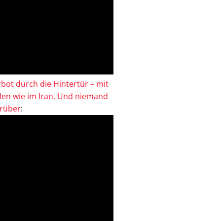
bot durch die Hintertür – mit
en wie im Iran. Und niemand
drüber
: