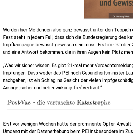
Wurden hier Meldungen also ganz bewusst unter den Teppich g
Fest steht in jedem Fall, dass sich die Bundesregierung des k
Impfkampagne bewusst gewesen sein muss. Erst im Oktober 2
und eine Antwort bekommen, die in ihren Augen kein Platz mehr
„Was wir sicher wissen: Es gibt 21-mal mehr Verdachtsmeldun
Impfungen. Dass weder das PEI noch Gesundheitsminister Laut
nachgehen, ist ein Schlag ins Gesicht der vielen Impfgeschädig
Ansage ‚sicher und nebenwirkungsfrei‘ vertraut.“
Post-Vac – die vertuschte Katastrophe
Erst vor wenigen Wochen hatte der prominente Opfer-Anwalt T
Umgang mit der Datenerhebung beim PEI insbesondere im Zu