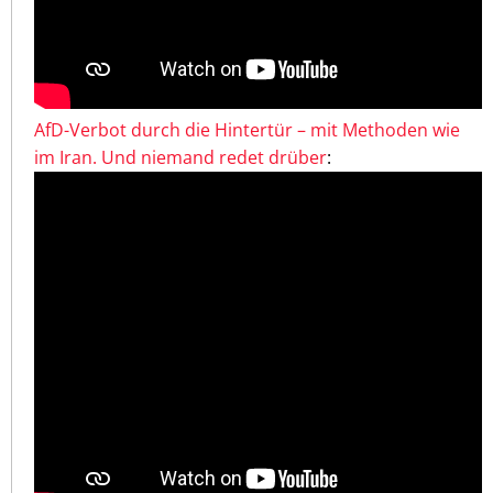
AfD-Verbot durch die Hintertür – mit Methoden wie
im Iran. Und niemand redet drüber
: