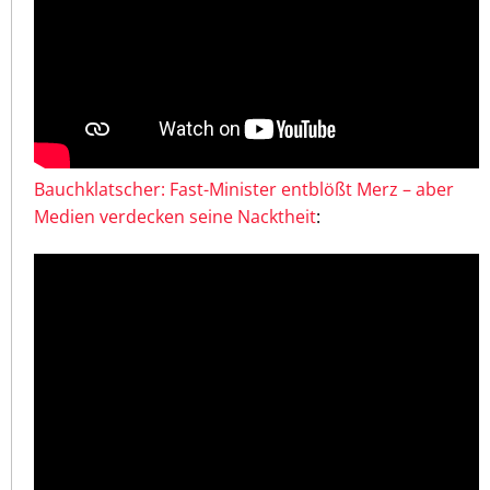
Bauchklatscher: Fast-Minister entblößt Merz – aber
Medien verdecken seine Nacktheit
: