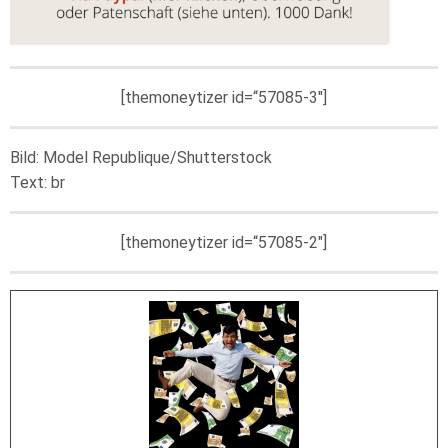
[themoneytizer id=“57085-3″]
Bild: Model Republique/Shutterstock
Text: br
[themoneytizer id=“57085-2″]