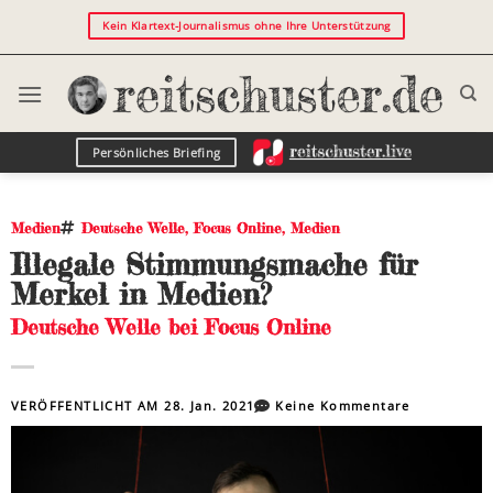
Kein Klartext-Journalismus ohne Ihre Unterstützung
Persönliches Briefing
Medien
Deutsche Welle
,
Focus Online
,
Medien
Illegale Stimmungsmache für
Merkel in Medien?
Deutsche Welle bei Focus Online
VERÖFFENTLICHT AM
28. Jan. 2021
Keine Kommentare