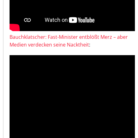
Bauchklatscher: Fast-Minister entblößt Merz – aber
Medien verdecken seine Nacktheit
: