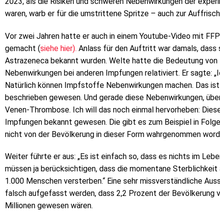
2023, als die Risiken und schweren Nebenwirkungen der experi
waren, warb er für die umstrittene Spritze – auch zur Auffrisch
Vor zwei Jahren hatte er auch in einem Youtube-Video mit F
gemacht (
siehe hier).
Anlass für den Auftritt war damals, das
Astrazeneca bekannt wurden. Welte hatte die Bedeutung von 
Nebenwirkungen bei anderen Impfungen relativiert. Er sagte: „I
Natürlich können Impfstoffe Nebenwirkungen machen. Das ist f
beschrieben gewesen. Und gerade diese Nebenwirkungen, über di
Venen-Thrombose. Ich will das noch einmal hervorheben: Diese
Impfungen bekannt gewesen. Die gibt es zum Beispiel in Folge
nicht von der Bevölkerung in dieser Form wahrgenommen word
Weiter führte er aus: „Es ist einfach so, dass es nichts im Lebe
müssen ja berücksichtigen, dass die momentane Sterblichkeit a
1.000 Menschen versterben.“ Eine sehr missverständliche Aus
falsch aufgefasst werden, dass 2,2 Prozent der Bevölkerung 
Millionen gewesen wären.