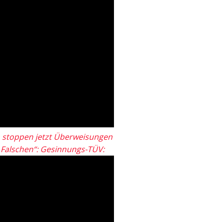
 stoppen jetzt Überweisungen
„Falschen“: Gesinnungs-TÜV: