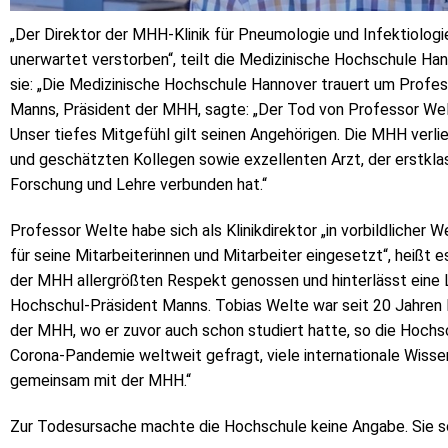
„Der Direktor der MHH-Klinik für Pneumologie und Infektiologi
unerwartet verstorben“, teilt die Medizinische Hochschule Ha
sie: „Die Medizinische Hochschule Hannover trauert um Profess
Manns, Präsident der MHH, sagte: „Der Tod von Professor Welt
Unser tiefes Mitgefühl gilt seinen Angehörigen. Die MHH verli
und geschätzten Kollegen sowie exzellenten Arzt, der erstkla
Forschung und Lehre verbunden hat.“
Professor Welte habe sich als Klinikdirektor „in vorbildlicher 
für seine Mitarbeiterinnen und Mitarbeiter eingesetzt“, heißt es
der MHH allergrößten Respekt genossen und hinterlässt eine Le
Hochschul-Präsident Manns. Tobias Welte war seit 20 Jahren P
der MHH, wo er zuvor auch schon studiert hatte, so die Hochsch
Corona-Pandemie weltweit gefragt, viele internationale Wisse
gemeinsam mit der MHH.“
Zur Todesursache machte die Hochschule keine Angabe. Sie sc