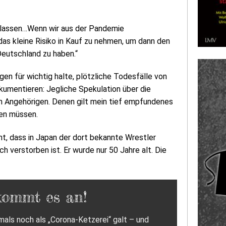
n lassen…Wenn wir aus der Pandemie
das kleine Risiko in Kauf zu nehmen, um dann den
Deutschland zu haben.“
en für wichtig halte, plötzliche Todesfälle von
kumentieren: Jegliche Spekulation über die
n Angehörigen. Denen gilt mein tief empfundenes
hen müssen.
ht, dass in Japan der dort bekannte Wrestler
 verstorben ist. Er wurde nur 50 Jahre alt. Die
kommt es an!
als noch als „Corona-Ketzerei“ galt – und