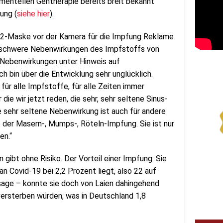
mentellen Gentherapie bereits breit bekannt
ung (
siehe hier
).
FP2-Maske vor der Kamera für die Impfung Reklame
s schwere Nebenwirkungen des Impfstoffs von
Nebenwirkungen unter Hinweis auf
ch bin über die Entwicklung sehr unglücklich.
ür alle Impfstoffe, für alle Zeiten immer
e wir jetzt reden, die sehr, sehr seltene Sinus-
 sehr seltene Nebenwirkung ist auch für andere
 der Masern-, Mumps-, Röteln-Impfung. Sie ist nur
en.“
n gibt ohne Risiko. Der Vorteil einer Impfung: Sie
n Covid-19 bei 2,2 Prozent liegt, also 22 auf
sage – konnte sie doch von Laien dahingehend
versterben würden, was in Deutschland 1,8