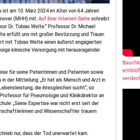
e ist am 10. März 2024 im Alter von 64 Jahren
nnover (MHH) mit.
Auf ihrer Internet-Seite
schreibt
or Dr. Tobias Welte.“ Professor Dr. Michael
e erfüllt uns mit großer Bestürzung und Trauer.
ert mit Tobias Welte einen äußerst engagierten
ssige klinische Versorgung mit herausragender
Bauchkl
entblö
Weise für seine Patientinnen und Patienten sowie
verdeck
 in der Mitteilung: „Er hat als Mensch und Arzt in
bensleistung, die ihresgleichen sucht“, so
rofessor für Pneumologie und Klinikdirektor an
ule: „Seine Expertise war nicht erst seit der
nschaftlerinnen und Wissenschaftler trauern
hrieb nur, dass der Tod unerwartet kam.