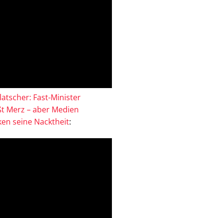
atscher: Fast-Minister
ßt Merz – aber Medien
en seine Nacktheit
: