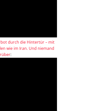
bot durch die Hintertür – mit
en wie im Iran. Und niemand
drüber
: