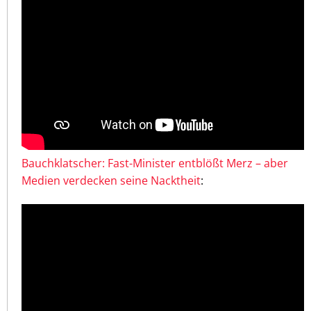
Bauchklatscher: Fast-Minister entblößt Merz – aber
Medien verdecken seine Nacktheit
: