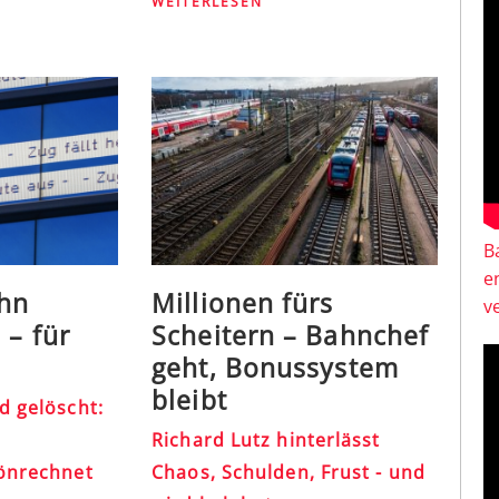
WEITERLESEN
B
e
hn
Millionen fürs
v
 – für
Scheitern – Bahnchef
geht, Bonussystem
bleibt
d gelöscht:
Richard Lutz hinterlässt
hönrechnet
Chaos, Schulden, Frust - und