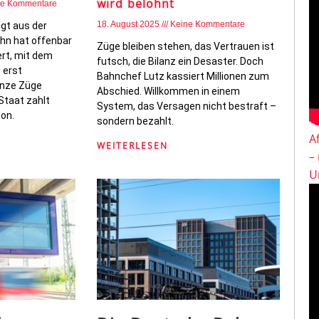
wird belohnt
ne Kommentare
18. August 2025
Keine Kommentare
egt aus der
ahn hat offenbar
Züge bleiben stehen, das Vertrauen ist
ert, mit dem
futsch, die Bilanz ein Desaster. Doch
 erst
Bahnchef Lutz kassiert Millionen zum
anze Züge
Abschied. Willkommen in einem
Staat zahlt
System, das Versagen nicht bestraft –
ion.
sondern bezahlt.
A
WEITERLESEN
–
U