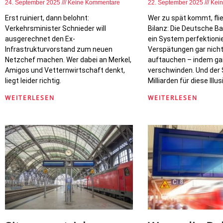
24. September 2025
Keine Kommentare
22. September 2025
Kei
Erst ruiniert, dann belohnt:
Wer zu spät kommt, fli
Verkehrsminister Schnieder will
Bilanz: Die Deutsche B
ausgerechnet den Ex-
ein System perfektioni
Infrastrukturvorstand zum neuen
Verspätungen gar nicht
Netzchef machen. Wer dabei an Merkel,
auftauchen – indem g
Amigos und Vetternwirtschaft denkt,
verschwinden. Und der 
liegt leider richtig.
Milliarden für diese Illus
WEITERLESEN
WEITERLESEN