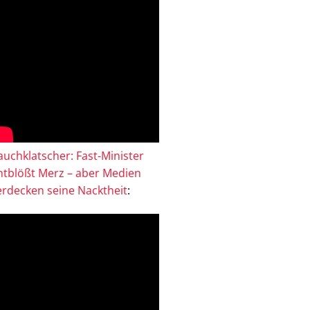
auchklatscher: Fast-Minister
ntblößt Merz – aber Medien
erdecken seine Nacktheit
: