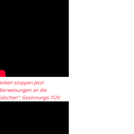
anken stoppen jetzt
berweisungen an die
Falschen“: Gesinnungs-TÜV: