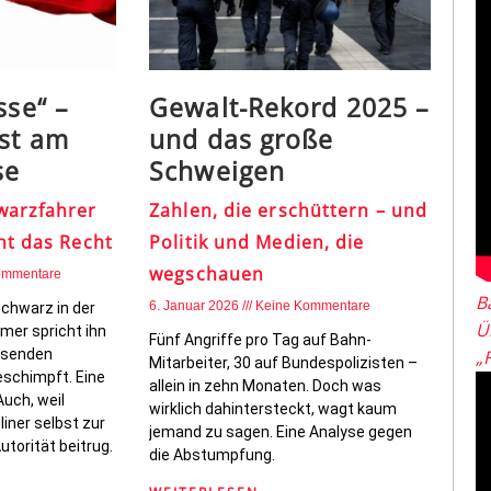
sse“ –
Gewalt-Rekord 2025 –
st am
und das große
se
Schweigen
warzfahrer
Zahlen, die erschüttern – und
ht das Recht
Politik und Medien, die
wegschauen
ommentare
B
6. Januar 2026
Keine Kommentare
schwarz in der
Ü
lmer spricht ihn
Fünf Angriffe pro Tag auf Bahn-
eisenden
„
Mitarbeiter, 30 auf Bundespolizisten –
eschimpft. Eine
allein in zehn Monaten. Doch was
Auch, weil
wirklich dahintersteckt, wagt kaum
iner selbst zur
jemand zu sagen. Eine Analyse gegen
torität beitrug.
die Abstumpfung.