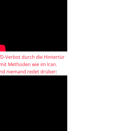
fD-Verbot durch die Hintertür
 mit Methoden wie im Iran.
nd niemand redet drüber
: