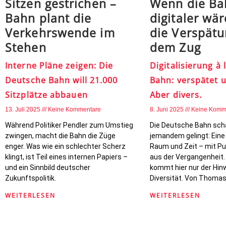
Sitzen gestrichen –
Wenn die Ba
Bahn plant die
digitaler wä
Verkehrswende im
die Verspätu
Stehen
dem Zug
Interne Pläne zeigen: Die
Digitalisierung à
Deutsche Bahn will 21.000
Bahn: verspätet u
Sitzplätze abbauen
Aber divers.
13. Juli 2025
Keine Kommentare
8. Juni 2025
Keine Komm
Während Politiker Pendler zum Umstieg
Die Deutsche Bahn sch
zwingen, macht die Bahn die Züge
jemandem gelingt: Eine
enger. Was wie ein schlechter Scherz
Raum und Zeit – mit P
klingt, ist Teil eines internen Papiers –
aus der Vergangenheit.
und ein Sinnbild deutscher
kommt hier nur der Hin
Zukunftspolitik.
Diversität. Von Thomas
WEITERLESEN
WEITERLESEN