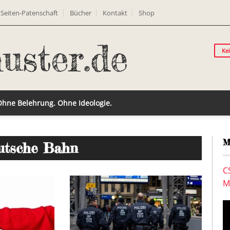
Seiten-Patenschaft
Bücher
Kontakt
Shop
Ke
 Ohne Belehrung. Ohne Ideologie.
M
utsche Bahn
C
M