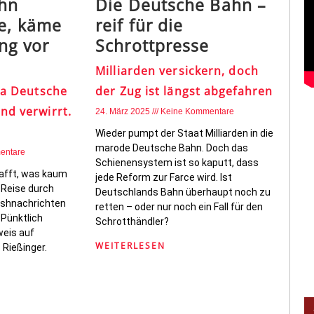
hn
Die Deutsche Bahn –
re, käme
reif für die
ng vor
Schrottpresse
Milliarden versickern, doch
 la Deutsche
der Zug ist längst abgefahren
nd verwirrt.
24. März 2025
Keine Kommentare
Wieder pumpt der Staat Milliarden in die
marode Deutsche Bahn. Doch das
entare
Schienensystem ist so kaputt, dass
afft, was kaum
jede Reform zur Farce wird. Ist
 Reise durch
Deutschlands Bahn überhaupt noch zu
ushnachrichten
retten – oder nur noch ein Fall für den
 Pünktlich
Schrotthändler?
weis auf
WEITERLESEN
 Rießinger.