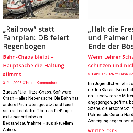
„Railbow“ statt
„Halt die Fre
Fahrplan: DB feiert
und Palmer i
Regenbogen
Ende der Bö
Bahn-Chaos bleibt –
Wenn Lehrer Sch
Hauptsache die Haltung
schützen und nic
stimmt
9. Februar 2026
Keine K
3. Juli 2026
Keine Kommentare
Ein Jugendlicher fährt 
ersten Klasse. Boris Pa
Zugausfälle, Hitze-Chaos, Software-
an – und wird von Mitr
Crash – alles Nebensache. Die Bahn hat
angegangen, gefilmt, b
andere Prioritäten gesetzt und feiert
Szene, die erschreckt. 
sich selbst dafür. Thomas Rießinger
Palmer als Corona-Hardl
mit einer bitterböser
Abneigung gegenüber Au
Bestandsaufnahme – aus aktuellem
Anlass.
WEITERLESEN