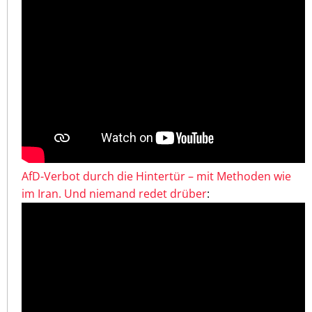
AfD-Verbot durch die Hintertür – mit Methoden wie
im Iran. Und niemand redet drüber
: