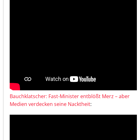
Bauchklatscher: Fast-Minister entblößt Merz – aber
Medien verdecken seine Nacktheit
: