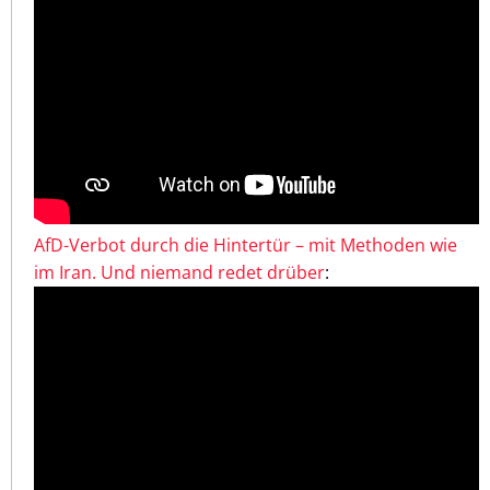
AfD-Verbot durch die Hintertür – mit Methoden wie
im Iran. Und niemand redet drüber
: