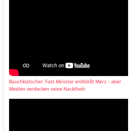
Bauchklatscher: Fast-Minister entblößt Merz – aber
Medien verdecken seine Nacktheit
: