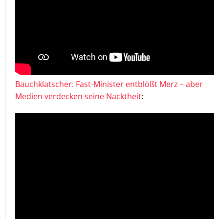
Bauchklatscher: Fast-Minister entblößt Merz – aber
Medien verdecken seine Nacktheit
: