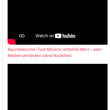
Bauchklatscher: Fast-Minister entblößt Merz – aber
Medien verdecken seine Nacktheit
: