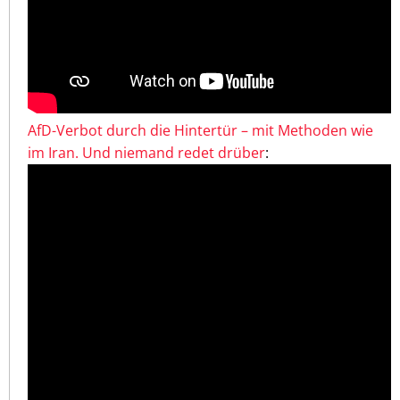
AfD-Verbot durch die Hintertür – mit Methoden wie
im Iran. Und niemand redet drüber
: