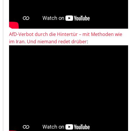
AfD-Verbot durch die Hintertür – mit Methoden wie
im Iran. Und niemand redet drüber
: