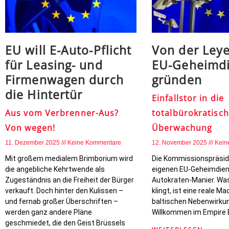
EU will E-Auto-Pflicht
Von der Leye
für Leasing- und
EU-Geheimdi
Firmenwagen durch
gründen
die Hintertür
Einfallstor in die
Aus vom Verbrenner-Aus?
totalbürokratisc
Von wegen!
Überwachung
11. Dezember 2025
Keine Kommentare
12. November 2025
Kein
Mit großem medialem Brimborium wird
Die Kommissionspräside
die angebliche Kehrtwende als
eigenen EU-Geheimdiens
Zugeständnis an die Freiheit der Bürger
Autokraten-Manier. Was
verkauft. Doch hinter den Kulissen –
klingt, ist eine reale M
und fernab großer Überschriften –
baltischen Nebenwirku
werden ganz andere Pläne
Willkommen im Empire 
geschmiedet, die den Geist Brüssels