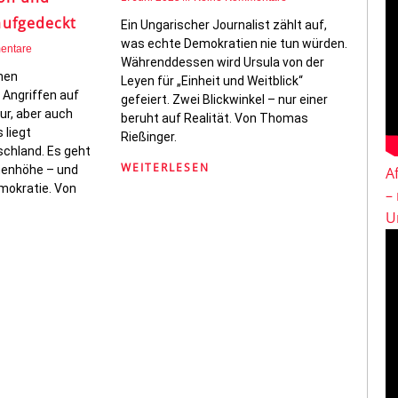
ufgedeckt
Ein Ungarischer Journalist zählt auf,
was echte Demokratien nie tun würden.
entare
Währenddessen wird Ursula von der
hen
Leyen für „Einheit und Weitblick“
Angriffen auf
gefeiert. Zwei Blickwinkel – nur einer
tur, aber auch
beruht auf Realität. Von Thomas
 liegt
Rießinger.
chland. Es geht
WEITERLESEN
onenhöhe – und
A
emokratie. Von
–
U