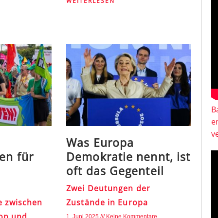
WEITERLESEN
B
e
v
Was Europa
en für
Demokratie nennt, ist
oft das Gegenteil
Zwei Deutungen der
e zwischen
Zustände in Europa
on und
1. Juni 2025
Keine Kommentare