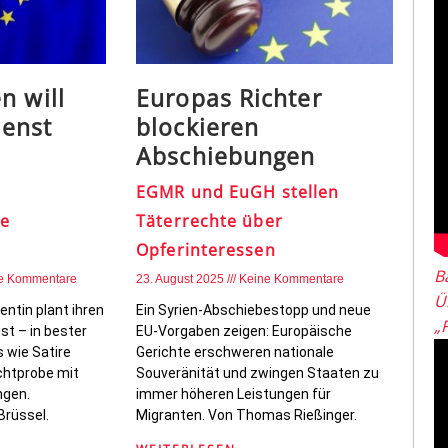
n will
Europas Richter
enst
blockieren
Abschiebungen
EGMR und EuGH stellen
he
Täterrechte über
Opferinteressen
B
e Kommentare
23. August 2025
Keine Kommentare
Ü
ntin plant ihren
Ein Syrien-Abschiebestopp und neue
„
t – in bester
EU-Vorgaben zeigen: Europäische
 wie Satire
Gerichte erschweren nationale
achtprobe mit
Souveränität und zwingen Staaten zu
ngen.
immer höheren Leistungen für
Brüssel.
Migranten. Von Thomas Rießinger.