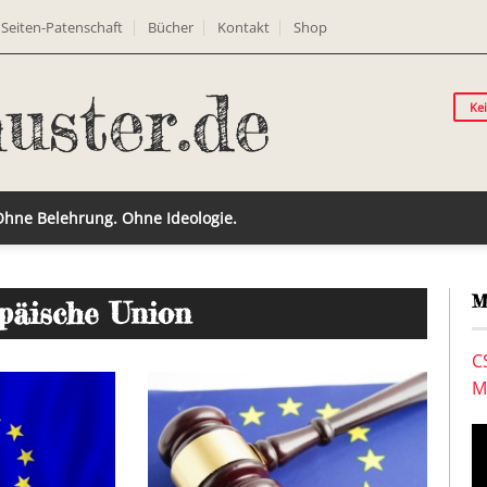
Seiten-Patenschaft
Bücher
Kontakt
Shop
Ke
 Ohne Belehrung. Ohne Ideologie.
M
päische Union
C
M