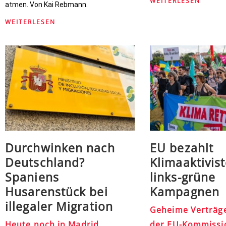
WEITERLESEN
atmen. Von Kai Rebmann.
WEITERLESEN
Durchwinken nach
EU bezahlt
Deutschland?
Klimaaktivist
Spaniens
links-grüne
Husarenstück bei
Kampagnen
illegaler Migration
Geheime Verträg
Heute noch in Madrid,
der EU-Kommissi