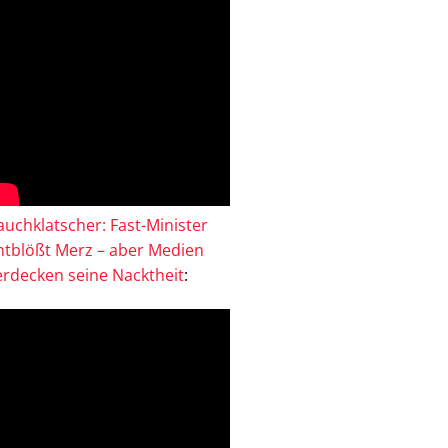
auchklatscher: Fast-Minister
ntblößt Merz – aber Medien
erdecken seine Nacktheit
: