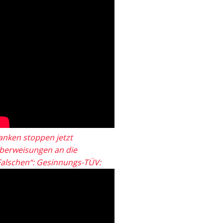
anken stoppen jetzt
berweisungen an die
Falschen“: Gesinnungs-TÜV: