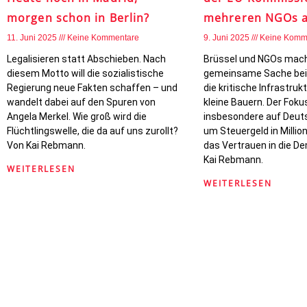
morgen schon in Berlin?
mehreren NGOs a
11. Juni 2025
Keine Kommentare
9. Juni 2025
Keine Komm
Legalisieren statt Abschieben. Nach
Brüssel und NGOs mac
diesem Motto will die sozialistische
gemeinsame Sache bei 
Regierung neue Fakten schaffen – und
die kritische Infrastruk
wandelt dabei auf den Spuren von
kleine Bauern. Der Fokus
Angela Merkel. Wie groß wird die
insbesondere auf Deuts
Flüchtlingswelle, die da auf uns zurollt?
um Steuergeld in Milli
Von Kai Rebmann.
das Vertrauen in die D
Kai Rebmann.
WEITERLESEN
WEITERLESEN