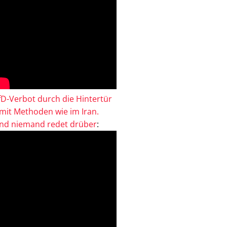
fD-Verbot durch die Hintertür
 mit Methoden wie im Iran.
nd niemand redet drüber
: