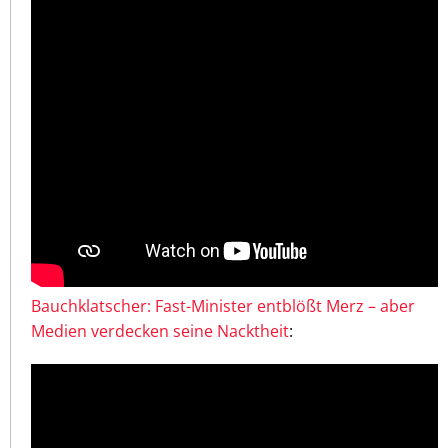
Bauchklatscher: Fast-Minister entblößt Merz – aber
Medien verdecken seine Nacktheit
: