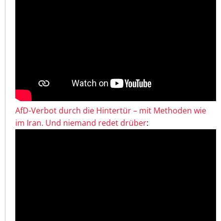
AfD-Verbot durch die Hintertür – mit Methoden wie
im Iran. Und niemand redet drüber
: