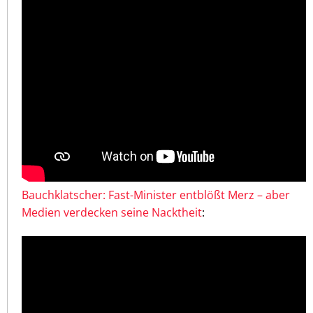
Bauchklatscher: Fast-Minister entblößt Merz – aber
Medien verdecken seine Nacktheit
: