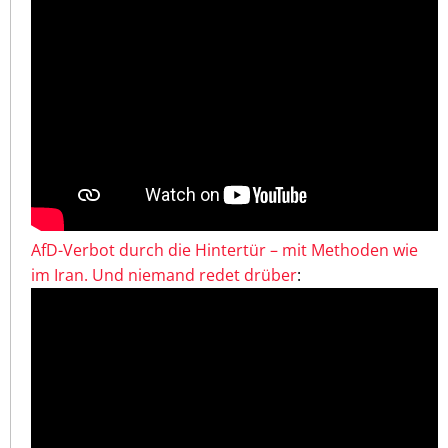
AfD-Verbot durch die Hintertür – mit Methoden wie
im Iran. Und niemand redet drüber
: