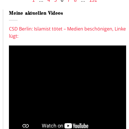
1
…
4
5
6
7
8
…
131
Meine aktuellen Videos
CSD Berlin: Islamist tötet – Medien beschönigen, Linke
lügt: