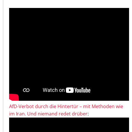
AfD-Verbot durch die Hintertür – mit Methoden wie
im Iran. Und niemand redet drüber
: