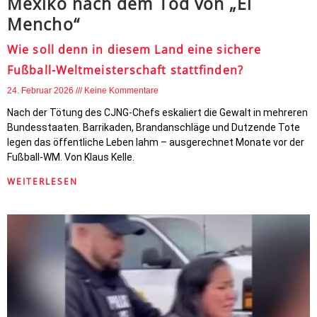
Mexiko nach dem Tod von „El
Mencho“
Wie soll denn in diesem Land eine sichere
Fußball-Weltmeisterschaft stattfinden?
24. Februar 2026
Keine Kommentare
Nach der Tötung des CJNG-Chefs eskaliert die Gewalt in mehreren
Bundesstaaten. Barrikaden, Brandanschläge und Dutzende Tote
legen das öffentliche Leben lahm – ausgerechnet Monate vor der
Fußball-WM. Von Klaus Kelle.
WEITERLESEN