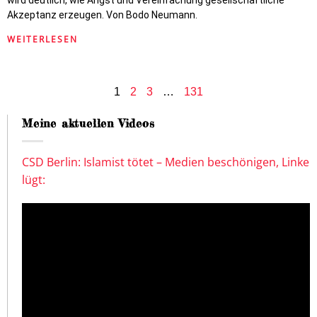
wird deutlich, wie Angst und Vereinfachung gesellschaftliche
Akzeptanz erzeugen. Von Bodo Neumann.
WEITERLESEN
1
2
3
…
131
Meine aktuellen Videos
CSD Berlin: Islamist tötet – Medien beschönigen, Linke
lügt: