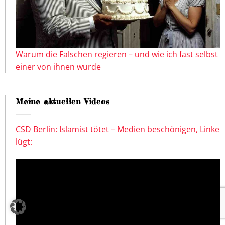
Warum die Falschen regieren – und wie ich fast selbst
einer von ihnen wurde
Meine aktuellen Videos
CSD Berlin: Islamist tötet – Medien beschönigen, Linke
lügt: