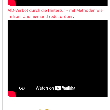
AfD-Verbot durch die Hintertür – mit Methoden wie
im Iran. Und niemand redet drüber
: