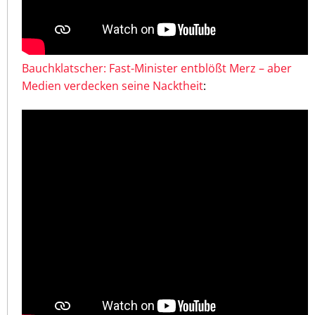
Bauchklatscher: Fast-Minister entblößt Merz – aber
Medien verdecken seine Nacktheit
: