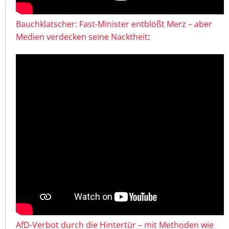
Bauchklatscher: Fast-Minister entblößt Merz – aber
Medien verdecken seine Nacktheit
:
AfD-Verbot durch die Hintertür – mit Methoden wie