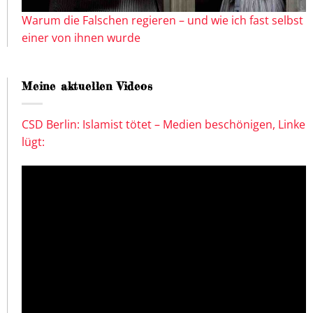
Warum die Falschen regieren – und wie ich fast selbst
einer von ihnen wurde
Meine aktuellen Videos
CSD Berlin: Islamist tötet – Medien beschönigen, Linke
lügt: