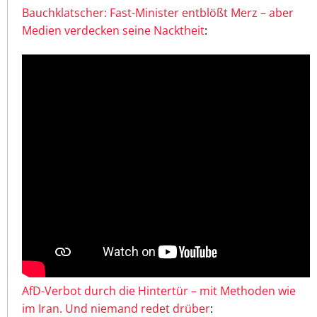
Bauchklatscher: Fast-Minister entblößt Merz – aber
Medien verdecken seine Nacktheit
:
AfD-Verbot durch die Hintertür – mit Methoden wie
im Iran. Und niemand redet drüber
: