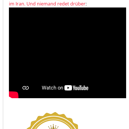
im Iran. Und niemand redet drüber
: