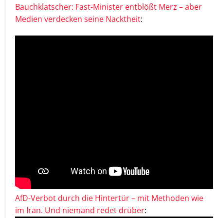
Bauchklatscher: Fast-Minister entblößt Merz – aber
Medien verdecken seine Nacktheit
:
AfD-Verbot durch die Hintertür – mit Methoden wie
im Iran. Und niemand redet drüber
: