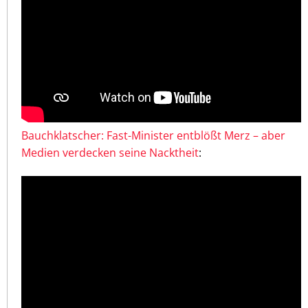
Bauchklatscher: Fast-Minister entblößt Merz – aber
Medien verdecken seine Nacktheit
: