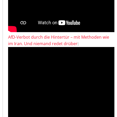
AfD-Verbot durch die Hintertür – mit Methoden wie
im Iran. Und niemand redet drüber
: