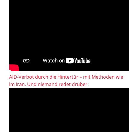
AfD-Verbot durch die Hintertür – mit Methoden wie
im Iran. Und niemand redet drüber
: