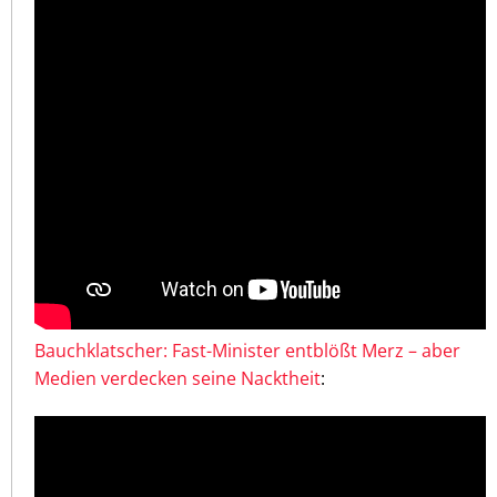
Bauchklatscher: Fast-Minister entblößt Merz – aber
Medien verdecken seine Nacktheit
: