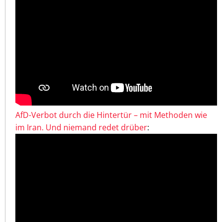
AfD-Verbot durch die Hintertür – mit Methoden wie
im Iran. Und niemand redet drüber
: