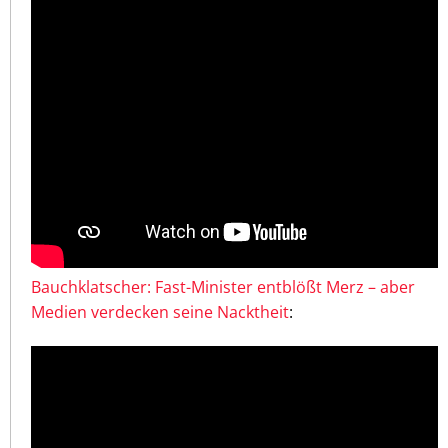
Bauchklatscher: Fast-Minister entblößt Merz – aber
Medien verdecken seine Nacktheit
: