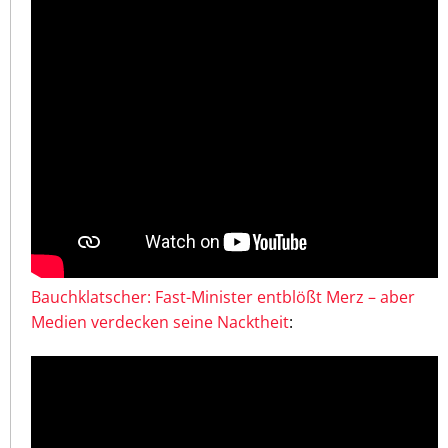
Bauchklatscher: Fast-Minister entblößt Merz – aber
Medien verdecken seine Nacktheit
: