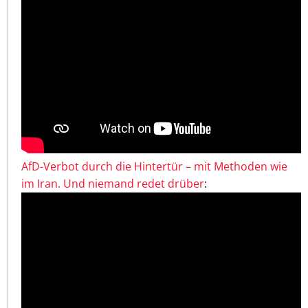
AfD-Verbot durch die Hintertür – mit Methoden wie
im Iran. Und niemand redet drüber
: