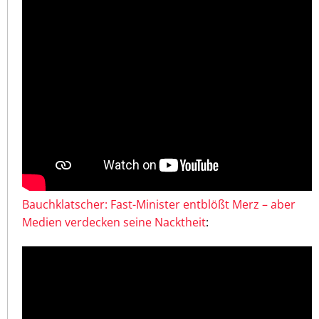
Bauchklatscher: Fast-Minister entblößt Merz – aber
Medien verdecken seine Nacktheit
: