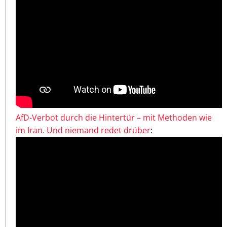
AfD-Verbot durch die Hintertür – mit Methoden wie
im Iran. Und niemand redet drüber
: