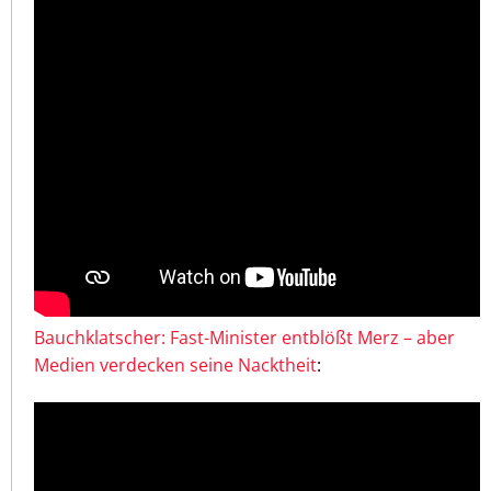
Bauchklatscher: Fast-Minister entblößt Merz – aber
Medien verdecken seine Nacktheit
: