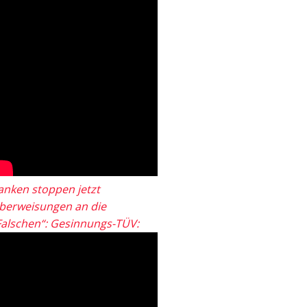
anken stoppen jetzt
berweisungen an die
Falschen“: Gesinnungs-TÜV: