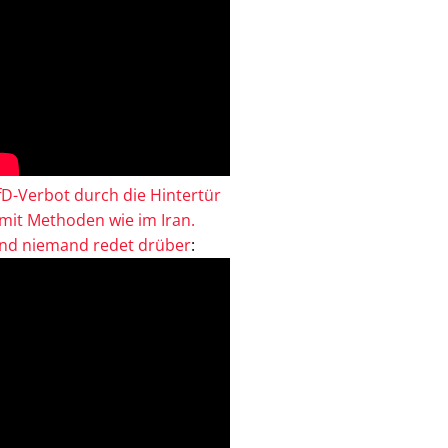
fD-Verbot durch die Hintertür
 mit Methoden wie im Iran.
nd niemand redet drüber
: