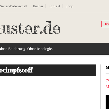
Seiten-Patenschaft
Bücher
Kontakt
Shop
Ke
 Ohne Belehrung. Ohne Ideologie.
M
otimpfstoff
C
M