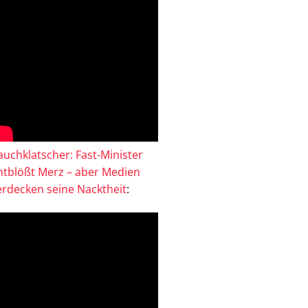
auchklatscher: Fast-Minister
ntblößt Merz – aber Medien
erdecken seine Nacktheit
: