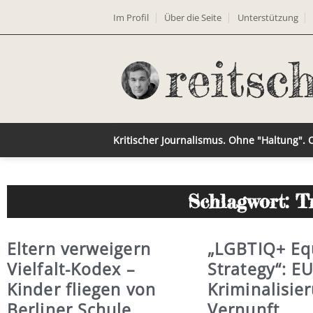
Im Profil
Über die Seite
Unterstützung
Kritischer Journalismus. Ohne "Haltung".
Schlagwort: T
Eltern verweigern
„LGBTIQ+ Equ
Vielfalt-Kodex –
Strategy“: EU
Kinder fliegen von
Kriminalisie
Berliner Schule
Vernunft