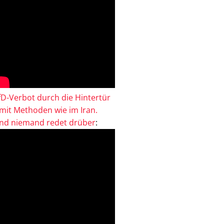
fD-Verbot durch die Hintertür
 mit Methoden wie im Iran.
nd niemand redet drüber
: