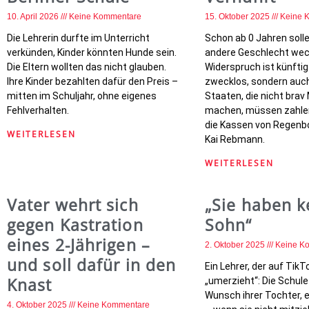
10. April 2026
Keine Kommentare
15. Oktober 2025
Keine 
Die Lehrerin durfte im Unterricht
Schon ab 0 Jahren solle
verkünden, Kinder könnten Hunde sein.
andere Geschlecht wec
Die Eltern wollten das nicht glauben.
Widerspruch ist künftig
Ihre Kinder bezahlten dafür den Preis –
zwecklos, sondern auch
mitten im Schuljahr, ohne eigenes
Staaten, die nicht bra
Fehlverhalten.
machen, müssen zahlen
die Kassen von Regen
WEITERLESEN
Kai Rebmann.
WEITERLESEN
Vater wehrt sich
„Sie haben k
gegen Kastration
Sohn“
eines 2-Jährigen –
2. Oktober 2025
Keine K
und soll dafür in den
Ein Lehrer, der auf Tik
Knast
„umerzieht“: Die Schule
Wunsch ihrer Tochter, e
4. Oktober 2025
Keine Kommentare