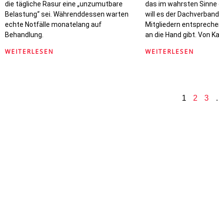
die tägliche Rasur eine „unzumutbare
das im wahrsten Sinne
Belastung“ sei. Währenddessen warten
will es der Dachverband
echte Notfälle monatelang auf
Mitgliedern entsprech
Behandlung.
an die Hand gibt. Von K
WEITERLESEN
WEITERLESEN
1
2
3