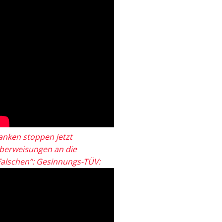
anken stoppen jetzt
berweisungen an die
Falschen“: Gesinnungs-TÜV: