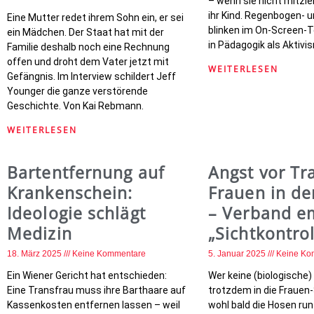
– wenn sie nicht mitzieh
ihr Kind. Regenbogen- 
Eine Mutter redet ihrem Sohn ein, er sei
blinken im On-Screen-Te
ein Mädchen. Der Staat hat mit der
in Pädagogik als Aktivi
Familie deshalb noch eine Rechnung
offen und droht dem Vater jetzt mit
WEITERLESEN
Gefängnis. Im Interview schildert Jeff
Younger die ganze verstörende
Geschichte. Von Kai Rebmann.
WEITERLESEN
Bartentfernung auf
Angst vor Tr
Krankenschein:
Frauen in de
Ideologie schlägt
– Verband em
Medizin
„Sichtkontrol
18. März 2025
Keine Kommentare
5. Januar 2025
Keine Ko
Ein Wiener Gericht hat entschieden:
Wer keine (biologische) 
Eine Transfrau muss ihre Barthaare auf
trotzdem in die Frauen
Kassenkosten entfernen lassen – weil
wohl bald die Hosen ru