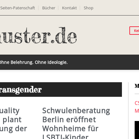
Seiten-Patenschaft
Bücher
Kontakt
Shop
Ke
 Ohne Belehrung. Ohne Ideologie.
M
ransgender
C
ality
Schwulenberatung
M
 plant
Berlin eröffnet
rung der
Wohnheime für
LSBTI-Kinder