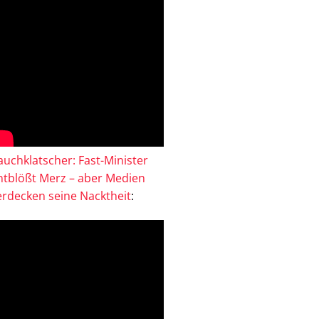
auchklatscher: Fast-Minister
ntblößt Merz – aber Medien
erdecken seine Nacktheit
: