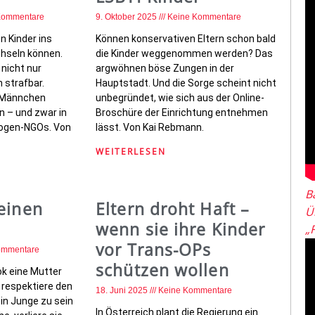
Kommentare
9. Oktober 2025
Keine Kommentare
n Kinder ins
Können konservativen Eltern schon bald
hseln können.
die Kinder weggenommen werden? Das
 nicht nur
argwöhnen böse Zungen in der
 strafbar.
Hauptstadt. Und die Sorge scheint nicht
v Männchen
unbegründet, wie sich aus der Online-
 – und zwar in
Broschüre der Einrichtung entnehmen
bogen-NGOs. Von
lässt. Von Kai Rebmann.
WEITERLESEN
B
einen
Eltern droht Haft –
Ü
wenn sie ihre Kinder
„
vor Trans-OPs
ommentare
schützen wollen
Tok eine Mutter
 respektiere den
18. Juni 2025
Keine Kommentare
in Junge zu sein
In Österreich plant die Regierung ein