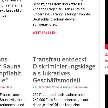
e, verliere sie
Gesetz, das Eltern und Ärzte für
und Transfahne
kritische Fragen zu Trans-OPs bei
xt. Ein Einblick
Kindern ins Gefängnis bringen könnte.
smus.
Deutschland schaut derweil
schweigend zu.
WEITERLESEN
B
ans-
Transfrau entdeckt
e
r Sauna
Diskriminierungsklagen
v
pfiehlt
als lukratives
le“
Geschäftsmodell
mmentare
21. Dezember 2024
Keine Kommentare
Frau ist, aber
239 Prozesse in acht Jahren und
-Sauna will, muss
240.000 Euro Schadensersatz – auf
nterlassen – und
diese „stolze“ Bilanz kann eine