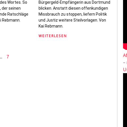
 des Wortes. So
Bürgergeld-Empfängerin aus Dortmund
, der seinen
blicken. Anstatt diesen offenkundigen
ende Ratschläge
Missbrauch zu stoppen, liefern Politik
ai Rebmann.
und Justiz weitere Steilvorlagen. Von
Kai Rebmann.
WEITERLESEN
A
…
7
–
U