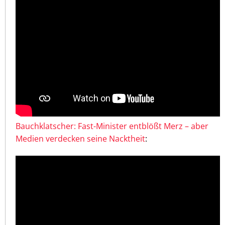
Bauchklatscher: Fast-Minister entblößt Merz – aber
Medien verdecken seine Nacktheit
: