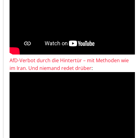
AfD-Verbot durch die Hintertür – mit Methoden wie
im Iran. Und niemand redet drüber
: