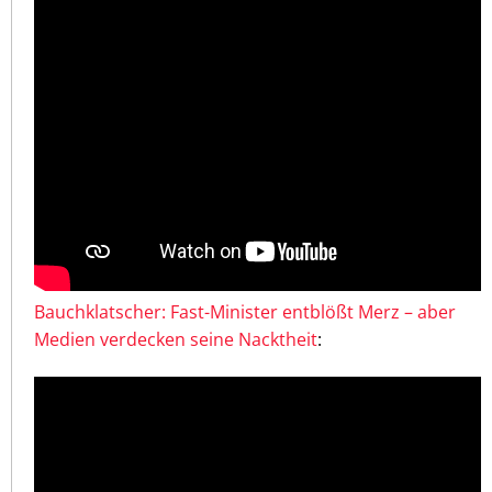
Bauchklatscher: Fast-Minister entblößt Merz – aber
Medien verdecken seine Nacktheit
: