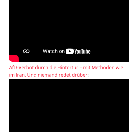
AfD-Verbot durch die Hintertür – mit Methoden wie
im Iran. Und niemand redet drüber
: