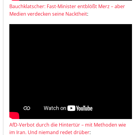
Bauchklatscher: Fast-Minister entblößt Merz – aber
Medien verdecken seine Nacktheit
:
AfD-Verbot durch die Hintertür – mit Methoden wie
im Iran. Und niemand redet drüber
: