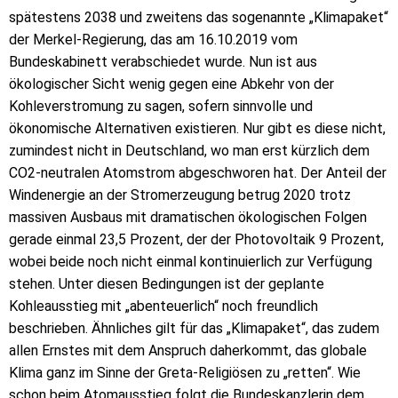
spätestens 2038 und zweitens das sogenannte „Klimapaket“
der Merkel-Regierung, das am 16.10.2019 vom
Bundeskabinett verabschiedet wurde. Nun ist aus
ökologischer Sicht wenig gegen eine Abkehr von der
Kohleverstromung zu sagen, sofern sinnvolle und
ökonomische Alternativen existieren. Nur gibt es diese nicht,
zumindest nicht in Deutschland, wo man erst kürzlich dem
CO2-neutralen Atomstrom abgeschworen hat. Der Anteil der
Windenergie an der Stromerzeugung betrug 2020 trotz
massiven Ausbaus mit dramatischen ökologischen Folgen
gerade einmal 23,5 Prozent, der der Photovoltaik 9 Prozent,
wobei beide noch nicht einmal kontinuierlich zur Verfügung
stehen. Unter diesen Bedingungen ist der geplante
Kohleausstieg mit „abenteuerlich“ noch freundlich
beschrieben. Ähnliches gilt für das „Klimapaket“, das zudem
allen Ernstes mit dem Anspruch daherkommt, das globale
Klima ganz im Sinne der Greta-Religiösen zu „retten“. Wie
schon beim Atomausstieg folgt die Bundeskanzlerin dem