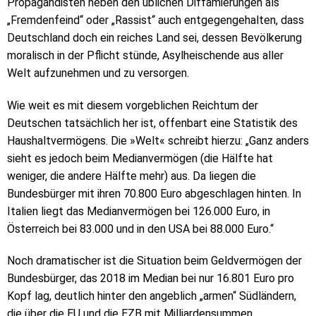
Propagandisten neben den üblichen Diffamierungen als
„Fremdenfeind“ oder „Rassist“ auch entgegengehalten, dass
Deutschland doch ein reiches Land sei, dessen Bevölkerung
moralisch in der Pflicht stünde, Asylheischende aus aller
Welt aufzunehmen und zu versorgen.
Wie weit es mit diesem vorgeblichen Reichtum der
Deutschen tatsächlich her ist, offenbart eine Statistik des
Haushaltvermögens. Die »Welt« schreibt hierzu: „Ganz anders
sieht es jedoch beim Medianvermögen (die Hälfte hat
weniger, die andere Hälfte mehr) aus. Da liegen die
Bundesbürger mit ihren 70.800 Euro abgeschlagen hinten. In
Italien liegt das Medianvermögen bei 126.000 Euro, in
Österreich bei 83.000 und in den USA bei 88.000 Euro.“
Noch dramatischer ist die Situation beim Geldvermögen der
Bundesbürger, das 2018 im Median bei nur 16.801 Euro pro
Kopf lag, deutlich hinter den angeblich „armen“ Südländern,
die über die EU und die EZB mit Milliardensummen