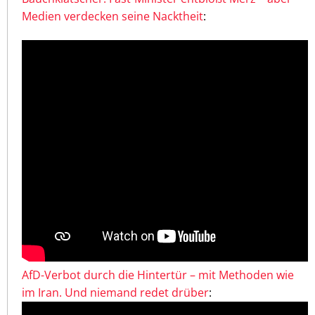
Medien verdecken seine Nacktheit
:
AfD-Verbot durch die Hintertür – mit Methoden wie
im Iran. Und niemand redet drüber
: