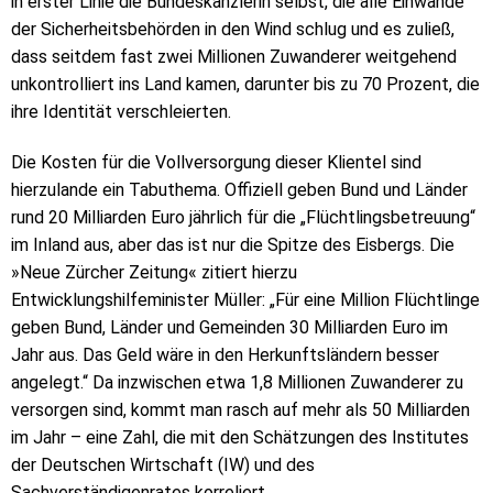
in erster Linie die Bundeskanzlerin selbst, die alle Einwände
der Sicherheitsbehörden in den Wind schlug und es zuließ,
dass seitdem fast zwei Millionen Zuwanderer weitgehend
unkontrolliert ins Land kamen, darunter bis zu 70 Prozent, die
ihre Identität verschleierten.
Die Kosten für die Vollversorgung dieser Klientel sind
hierzulande ein Tabuthema. Offiziell geben Bund und Länder
rund 20 Milliarden Euro jährlich für die „Flüchtlingsbetreuung“
im Inland aus, aber das ist nur die Spitze des Eisbergs. Die
»Neue Zürcher Zeitung« zitiert hierzu
Entwicklungshilfeminister Müller: „Für eine Million Flüchtlinge
geben Bund, Länder und Gemeinden 30 Milliarden Euro im
Jahr aus. Das Geld wäre in den Herkunftsländern besser
angelegt.“ Da inzwischen etwa 1,8 Millionen Zuwanderer zu
versorgen sind, kommt man rasch auf mehr als 50 Milliarden
im Jahr – eine Zahl, die mit den Schätzungen des Institutes
der Deutschen Wirtschaft (IW) und des
Sachverständigenrates korreliert.