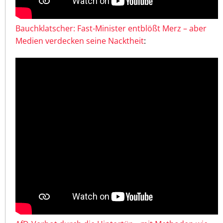
Bauchklatscher: Fast-Minister entblößt Merz – aber
Medien verdecken seine Nacktheit
: