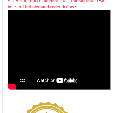
AfD-Verbot durch die Hintertür – mit Methoden wie
im Iran. Und niemand redet drüber
: