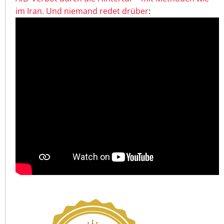
im Iran. Und niemand redet drüber
: