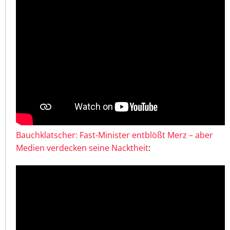
Bauchklatscher: Fast-Minister entblößt Merz – aber
Medien verdecken seine Nacktheit
: