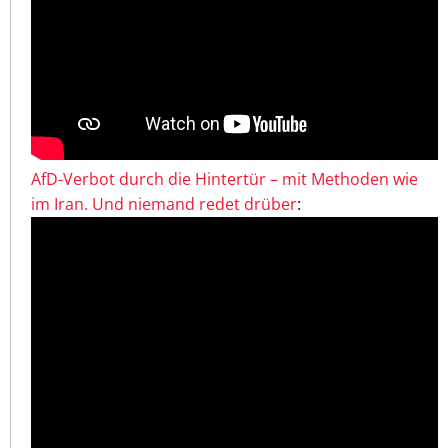
AfD-Verbot durch die Hintertür – mit Methoden wie
im Iran. Und niemand redet drüber
: