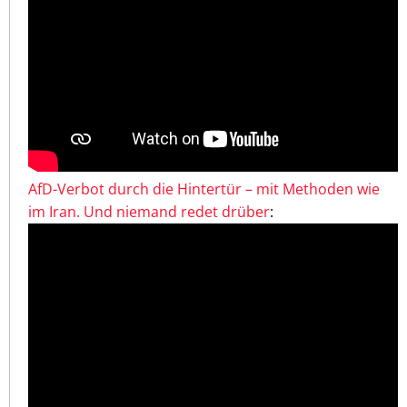
AfD-Verbot durch die Hintertür – mit Methoden wie
im Iran. Und niemand redet drüber
: