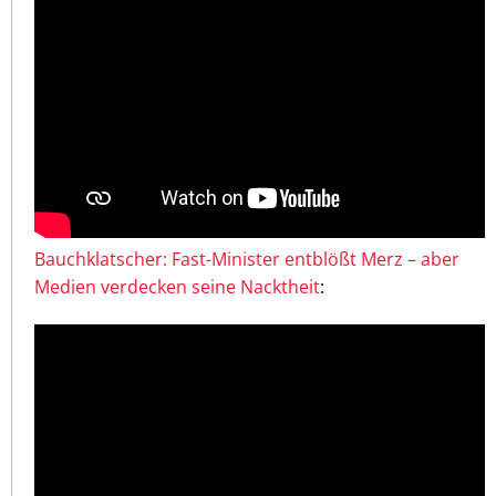
Bauchklatscher: Fast-Minister entblößt Merz – aber
Medien verdecken seine Nacktheit
: